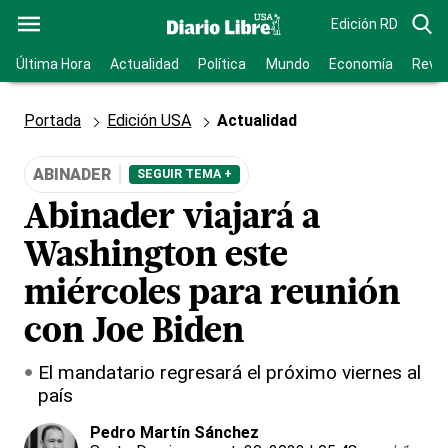
Edición RD
Última Hora
Actualidad
Política
Mundo
Economía
Revis
Portada
Edición USA
Actualidad
ABINADER
SEGUIR TEMA +
Abinader viajará a
Washington este
miércoles para reunión
con Joe Biden
El mandatario regresará el próximo viernes al
país
Pedro Martín Sánchez