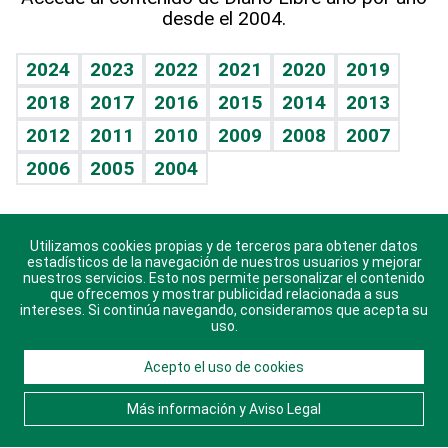
desde el 2004.
Diario de nutrición
BRV
Mundo gamer
RSS
Vida y familia
TBT Deportivo
Guía del dinero
Horóscopos
2024
2023
2022
2021
2020
2019
Eñe
2018
2017
2016
2015
2014
2013
Crucigramas
2012
2011
2010
2009
2008
2007
Celebrando la vida
2006
2005
2004
Sin complejos
En pocas palabras
Utilizamos cookies propias y de terceros para obtener datos
Descarga nuestras aplicaciones para Android, iOS y
Escuchando al corazón
estadísticos de la navegación de nuestros usuarios y mejorar
sistema Huawei.
nuestros servicios. Esto nos permite personalizar el contenido
que ofrecemos y mostrar publicidad relacionada a sus
Economía Personal
intereses. Si continúa navegando, consideramos que acepta su
uso.
Consulta Libre
Acepto el uso de cookies
© 2021 Diario Libre, todos los derechos reservados.
Consulta el
Aviso Legal
. Ponte en
Contacto
con
Más información y Aviso Legal
nosotros y conoce más sobre Diario Libre