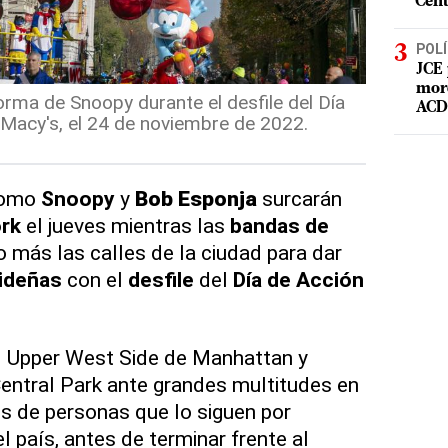
Cent
POLÍ
JCE 
mord
orma de Snoopy durante el desfile del Día
ACD 
 Macy's, el 24 de noviembre de 2022.
como
Snoopy
y
Bob Esponja
surcarán
rk
el jueves mientras las
bandas de
 más las calles de la ciudad para dar
videñas
con el
desfile
del
Día de Acción
l Upper West Side de Manhattan y
 Central Park ante grandes multitudes en
es de personas que lo siguen por
l país, antes de terminar frente al