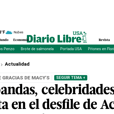
8
°F
Nubes
undo
Economía
Revista
os Penzo
Brote de salmonela
Portada USA
Pitones en Flor
Actualidad
E GRACIAS DE MACY'S
SEGUIR TEMA +
bandas, celebridade
ta en el desfile de A