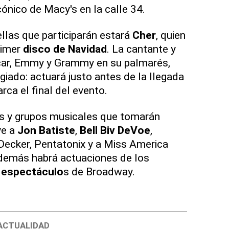
ónico de Macy's en la calle 34.
ellas que participarán estará
Cher
, quien
rimer
disco de Navidad
. La cantante y
scar, Emmy y Grammy en su palmarés,
egiado: actuará justo antes de la llegada
ca el final del evento.
es y grupos musicales que tomarán
ye a
Jon Batiste
,
Bell Biv DeVoe
,
Decker, Pentatonix y a Miss America
demás habrá actuaciones de los
e
espectáculo
s de Broadway.
ACTUALIDAD