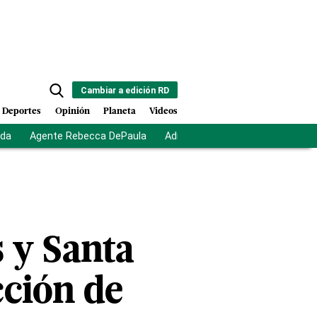
Cambiar a edición RD
Deportes
Opinión
Planeta
Videos
ida
Agente Rebecca DePaula
Adriano Espaillat
Multas a mi
s y Santa
cción de