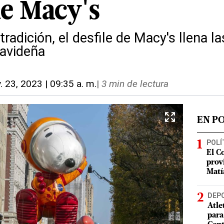
de Macy's
radición, el desfile de Macy's llena l
avideña
. 23, 2023 | 09:35 a. m.
|
3 min de lectura
EN P
POLÍ
El C
prov
Matí
DEP
Atle
para