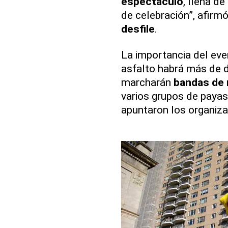
espectáculo
, llena de
de celebración”, afirmó
desfile
.
La importancia del even
asfalto habrá más de
marcharán
bandas de
varios grupos de payas
apuntaron los organiz