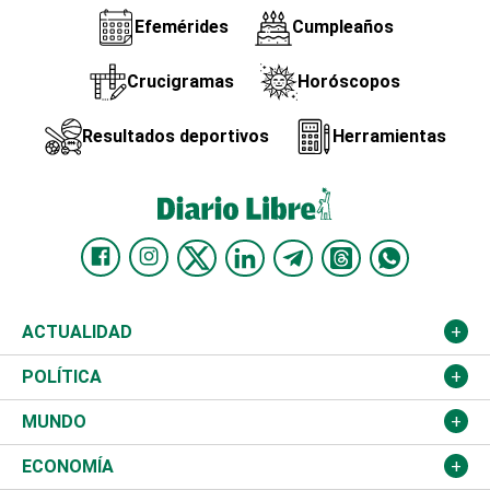
Efemérides
Cumpleaños
Crucigramas
Horóscopos
Resultados deportivos
Herramientas
ACTUALIDAD
Nacional
POLÍTICA
Ciudad
Partidos
MUNDO
Educación
JCE
Estados Unidos
ECONOMÍA