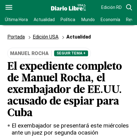
Edición RD
Última Hora
Actualidad
Política
Mundo
Economía
Revis
Portada
Edición USA
Actualidad
MANUEL ROCHA
SEGUIR TEMA +
El expediente completo
de Manuel Rocha, el
exembajador de EE.UU.
acusado de espiar para
Cuba
El exembajador se presentará este miércoles
ante un juez por segunda ocasión