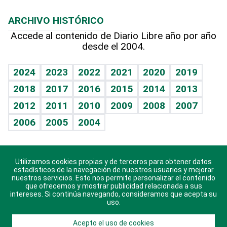
Macroeconomía
Mi mascota
Resultados deportivos
Lecturas
Planeta
Efemérides
ARCHIVO HISTÓRICO
Hablando con el pediatra
Línea de hit
Más firmas
Hecho en casa
Cumpleaños
Accede al contenido de Diario Libre año por año
desde el 2004.
Diario de nutrición
BRV
Mundo gamer
RSS
Vida y familia
TBT Deportivo
Guía del dinero
Horóscopos
2024
2023
2022
2021
2020
2019
Eñe
2018
2017
2016
2015
2014
2013
Crucigramas
2012
2011
2010
2009
2008
2007
Celebrando la vida
2006
2005
2004
Sin complejos
En pocas palabras
Utilizamos cookies propias y de terceros para obtener datos
Descarga nuestras aplicaciones para Android, iOS y
Escuchando al corazón
estadísticos de la navegación de nuestros usuarios y mejorar
sistema Huawei.
nuestros servicios. Esto nos permite personalizar el contenido
que ofrecemos y mostrar publicidad relacionada a sus
Economía Personal
intereses. Si continúa navegando, consideramos que acepta su
uso.
Consulta Libre
Acepto el uso de cookies