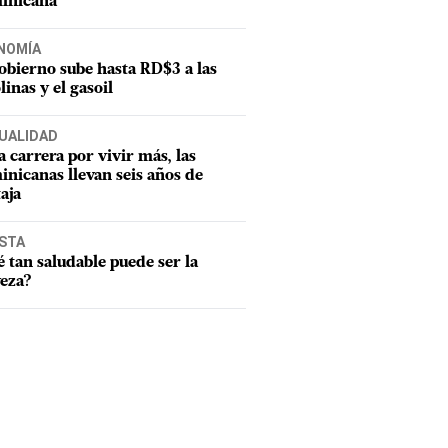
inicana
NOMÍA
obierno sube hasta RD$3 a las
linas y el gasoil
UALIDAD
a carrera por vivir más, las
nicanas llevan seis años de
aja
ISTA
 tan saludable puede ser la
eza?