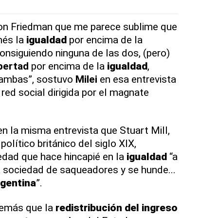
ton Friedman que me parece sublime que
nés la
igualdad
por encima de la
consiguiendo ninguna de las dos, (pero)
ibertad
por encima de la
igualdad
,
ambas”, sostuvo
Milei
en esa entrevista
 red social dirigida por el magnate
n la misma entrevista que Stuart Mill,
olítico británico del siglo XIX,
edad que hace hincapié en la
igualdad
“a
a sociedad de saqueadores y se hunde...
gentina
”.
además que la
redistribución del ingreso