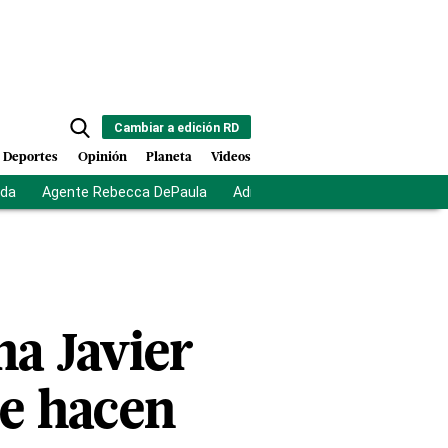
Cambiar a edición RD
Deportes
Opinión
Planeta
Videos
ida
Agente Rebecca DePaula
Adriano Espaillat
Multas a mi
na Javier
se hacen