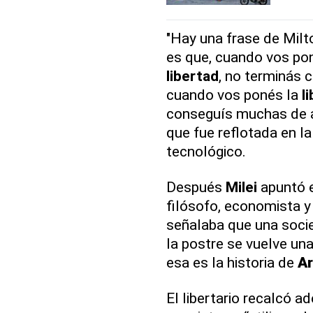
"Hay una frase de Mil
es que, cuando vos po
libertad
, no terminás 
cuando vos ponés la
l
conseguís muchas de 
que fue reflotada en la
tecnológico.
Después
Milei
apuntó e
filósofo, economista y p
señalaba que una soci
la postre se vuelve un
esa es la historia de
Ar
El libertario recalcó 