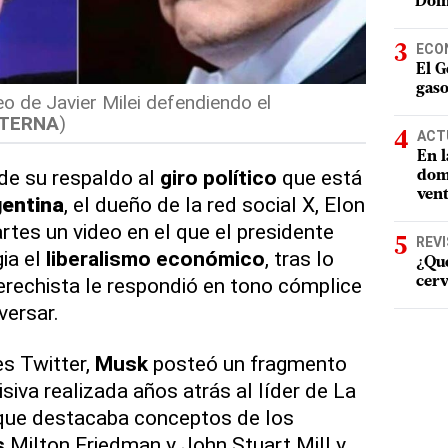
Dom
ECO
El G
gaso
 de Javier Milei defendiendo el
XTERNA
)
ACT
En l
de su respaldo al
giro político
que está
domi
vent
entina
, el dueño de la red social X, Elon
rtes un video en el que el presidente
REV
ia el
liberalismo económico
, tras lo
¿Qué
derechista le respondió en tono cómplice
cerv
ersar.
es Twitter,
Musk
posteó un fragmento
isiva realizada años atrás al líder de La
 que destacaba conceptos de los
s
Milton Friedman y John Stuart Mill y