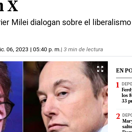
n X
ier Milei dialogan sobre el liberalis
ic. 06, 2023 | 05:40 p. m.
|
3 min de lectura
EN P
DEP
Ferd
los 
33 p
DEP
Mary
salt