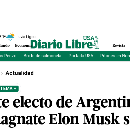
2
°F
Lluvia Ligera
undo
Economía
Revista
os Penzo
Brote de salmonela
Portada USA
Pitones en Flor
Actualidad
 TEMA +
e electo de Argenti
magnate Elon Musk 