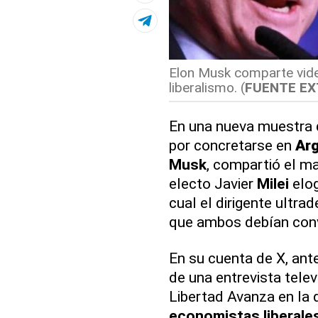
Elon Musk comparte video
liberalismo. (
FUENTE E
En una nueva muestra 
por concretarse en
Arg
Musk
, compartió el ma
electo Javier
Milei
elog
cual el dirigente ultra
que ambos debían conv
En su cuenta de X, ant
de una entrevista telev
Libertad Avanza en la
economistas liberale