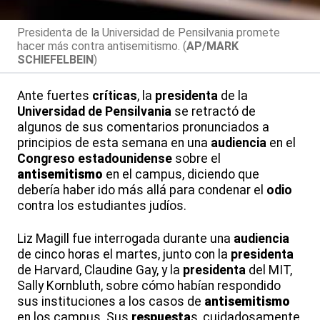
Presidenta de la Universidad de Pensilvania promete
hacer más contra antisemitismo. (
AP/MARK
SCHIEFELBEIN
)
Ante fuertes
críticas
, la
presidenta
de la
Universidad de Pensilvania
se retractó de
algunos de sus comentarios pronunciados a
principios de esta semana en una
audiencia
en el
Congreso estadounidense
sobre el
antisemitismo
en el campus, diciendo que
debería haber ido más allá para condenar el
odio
contra los estudiantes judíos.
Liz Magill fue interrogada durante una
audiencia
de cinco horas el martes, junto con la
presidenta
de Harvard, Claudine Gay, y la
presidenta
del MIT,
Sally Kornbluth, sobre cómo habían respondido
sus instituciones a los casos de
antisemitismo
en los campus. Sus
respuesta
s, cuidadosamente