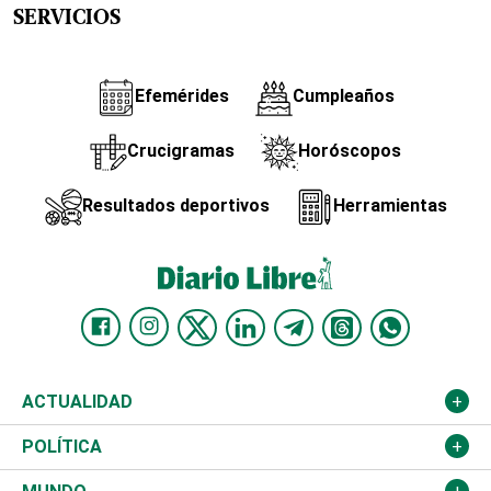
SERVICIOS
Efemérides
Cumpleaños
Crucigramas
Horóscopos
Resultados deportivos
Herramientas
ACTUALIDAD
Nacional
POLÍTICA
Ciudad