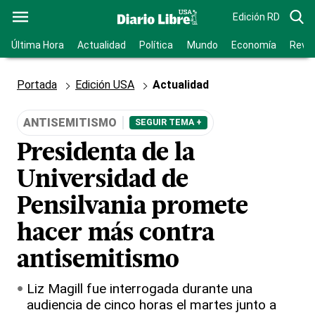
Edición RD
Última Hora
Actualidad
Política
Mundo
Economía
Revis
Portada
Edición USA
Actualidad
ANTISEMITISMO
SEGUIR TEMA +
Presidenta de la
Universidad de
Pensilvania promete
hacer más contra
antisemitismo
Liz Magill fue interrogada durante una
audiencia de cinco horas el martes junto a