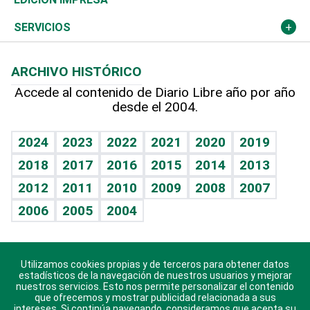
Resto del mundo
Economía personal
Podcast Arte Libre
Más deportes
Columnistas
Cambio climático
Opinión
SERVICIOS
Macroeconomía
Mi mascota
Resultados deportivos
Lecturas
Planeta
Efemérides
ARCHIVO HISTÓRICO
Hablando con el pediatra
Línea de hit
Más firmas
Hecho en casa
Cumpleaños
Accede al contenido de Diario Libre año por año
desde el 2004.
Diario de nutrición
BRV
Mundo gamer
RSS
Vida y familia
TBT Deportivo
Guía del dinero
Horóscopos
2024
2023
2022
2021
2020
2019
Eñe
2018
2017
2016
2015
2014
2013
Crucigramas
2012
2011
2010
2009
2008
2007
Celebrando la vida
2006
2005
2004
Sin complejos
En pocas palabras
Utilizamos cookies propias y de terceros para obtener datos
Descarga nuestras aplicaciones para Android, iOS y
Escuchando al corazón
estadísticos de la navegación de nuestros usuarios y mejorar
sistema Huawei.
nuestros servicios. Esto nos permite personalizar el contenido
que ofrecemos y mostrar publicidad relacionada a sus
Economía Personal
intereses. Si continúa navegando, consideramos que acepta su