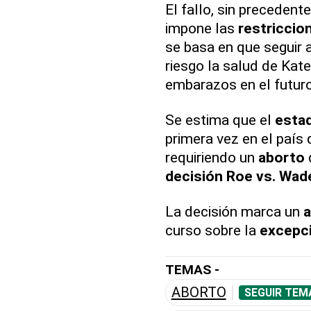
El fallo, sin preceden
impone las
restriccio
se basa en que seguir 
riesgo la salud de Kate
embarazos en el futuro
Se estima que el
esta
primera vez en el país 
requiriendo un
aborto
decisión Roe vs. Wad
La decisión marca un
a
curso sobre la
excepc
TEMAS -
ABORTO
SEGUIR TEM