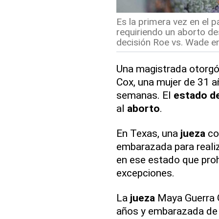
Es la primera vez en el p
requiriendo un aborto de
decisión Roe vs. Wade en
Una magistrada otorg
Cox, una mujer de 31 
semanas. El
estado d
al
aborto
.
En Texas, una
jueza
co
embarazada para reali
en ese estado que proh
excepciones.
La
jueza
Maya Guerra G
años y embarazada de 