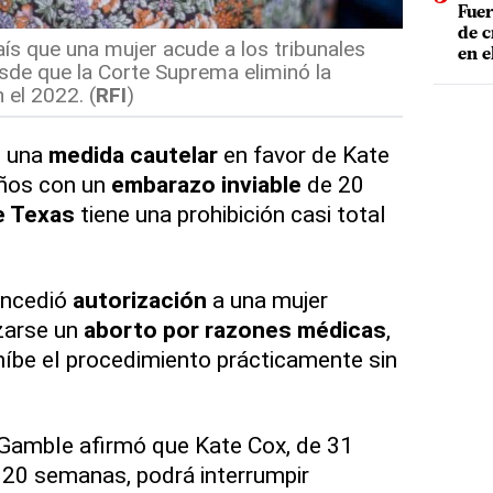
Fuer
de c
aís que una mujer acude a los tribunales
en e
sde que la Corte Suprema eliminó la
 el 2022. (
RFI
)
ó una
medida cautelar
en favor de Kate
años con un
embarazo inviable
de 20
e Texas
tiene una prohibición casi total
ncedió
autorización
a una mujer
zarse un
aborto por razones médicas
,
íbe el procedimiento prácticamente sin
amble afirmó que Kate Cox, de 31
20 semanas, podrá interrumpir