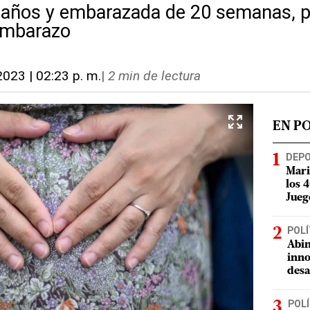
 años y embarazada de 20 semanas, p
embarazo
 2023 | 02:23 p. m.
|
2 min de lectura
EN P
DEP
Mari
los 
Jueg
POLÍ
Abin
inno
desa
POLÍ