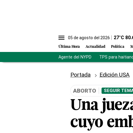
27
°C
80.
05 de agosto del 2026
Última Hora
Actualidad
Política
M
Agente del NYPD
TPS para haitian
Portada
Edición USA
ABORTO
SEGUIR TEMA
Una juez
cuyo emb