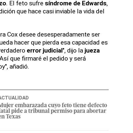
zo
. El feto sufre
síndrome de Edwards
,
dición que hace casi inviable la vida del
ñora Cox desee desesperadamente ser
ueda hacer que pierda esa capacidad es
 verdadero
error judicial
", dijo la
jueza
sí que firmaré el pedido y será
y", añadió.
ACTUALIDAD
Mujer embarazada cuyo feto tiene defecto
fatal pide a tribunal permiso para abortar
en Texas