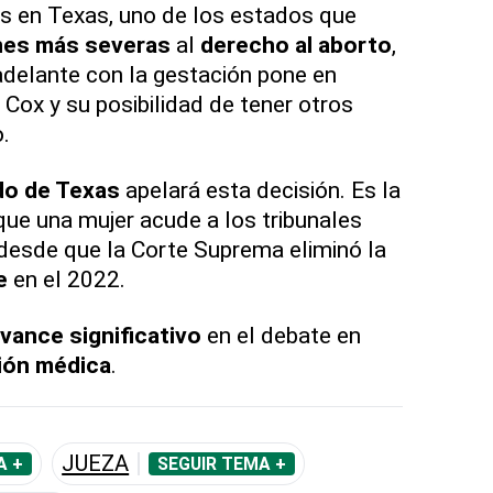
tes en Texas, uno de los estados que
nes más severas
al
derecho al aborto
,
adelante con la gestación pone en
 Cox y su posibilidad de tener otros
.
do de Texas
apelará esta decisión. Es la
que una mujer acude a los tribunales
desde que la Corte Suprema eliminó la
e
en el 2022.
vance significativo
en el debate en
ión médica
.
JUEZA
A +
SEGUIR TEMA +