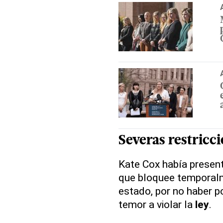
Severas restricc
Kate Cox había presen
que bloquee temporal
estado, por no haber p
temor a violar la
ley
.