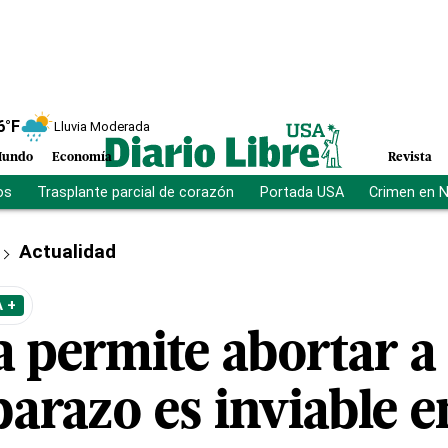
6
°F
Lluvia Moderada
undo
Economía
Revista
os
Trasplante parcial de corazón
Portada USA
Crimen en 
Actualidad
 +
a permite abortar a
arazo es inviable e