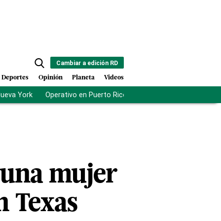
Cambiar a edición RD
Deportes
Opinión
Planeta
Videos
Nueva York
Operativo en Puerto Rico
Crimen organizado
Ca
 una mujer
n Texas