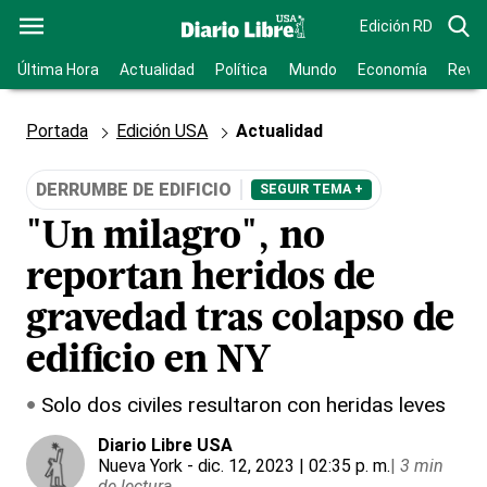
Edición RD
Última Hora
Actualidad
Política
Mundo
Economía
Revis
Portada
Edición USA
Actualidad
DERRUMBE DE EDIFICIO
SEGUIR TEMA +
"Un milagro", no
reportan heridos de
gravedad tras colapso de
edificio en NY
Solo dos civiles resultaron con heridas leves
Diario Libre USA
Nueva York
- dic. 12, 2023 | 02:35 p. m.
|
3 min
de lectura