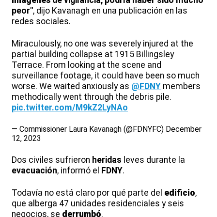
imágenes
de vigilancia, podría haber sido mucho
peor"
, dijo Kavanagh en una publicación en las
redes sociales.
Miraculously, no one was severely injured at the
partial building collapse at 1915 Billingsley
Terrace. From looking at the scene and
surveillance footage, it could have been so much
worse. We waited anxiously as
@FDNY
members
methodically went through the debris pile.
pic.twitter.com/M9kZ2LyNAo
— Commissioner Laura Kavanagh (@FDNYFC)
December
12, 2023
Dos civiles sufrieron
heridas
leves durante la
evacuación
, informó el
FDNY
.
Todavía no está claro por qué parte del
edificio
,
que alberga 47 unidades residenciales y seis
negocios, se
derrumbó
.