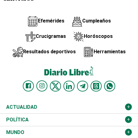
Efemérides
Cumpleaños
Crucigramas
Horóscopos
Resultados deportivos
Herramientas
ACTUALIDAD
Nacional
POLÍTICA
Ciudad
Partidos
MUNDO