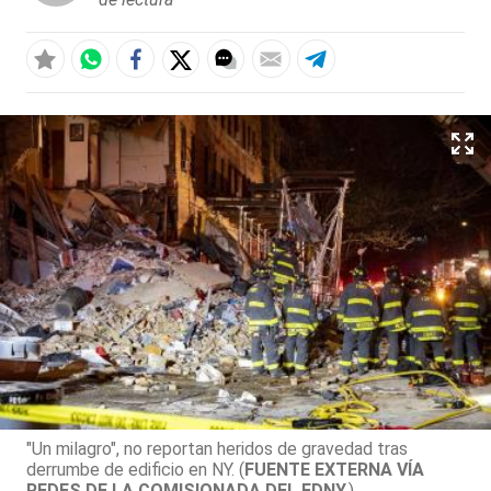
"Un milagro", no reportan heridos de gravedad tras
derrumbe de edificio en NY. (
FUENTE EXTERNA VÍA
REDES DE LA COMISIONADA DEL FDNY.
)