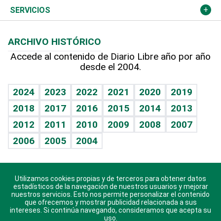
Resto del mundo
Economía personal
Podcast Arte Libre
Más deportes
Columnistas
Cambio climático
Opinión
SERVICIOS
Macroeconomía
Mi mascota
Resultados deportivos
Lecturas
Planeta
Efemérides
ARCHIVO HISTÓRICO
Hablando con el pediatra
Línea de hit
Más firmas
Hecho en casa
Cumpleaños
Accede al contenido de Diario Libre año por año
desde el 2004.
Diario de nutrición
BRV
Mundo gamer
RSS
Vida y familia
TBT Deportivo
Guía del dinero
Horóscopos
2024
2023
2022
2021
2020
2019
Eñe
2018
2017
2016
2015
2014
2013
Crucigramas
2012
2011
2010
2009
2008
2007
Celebrando la vida
2006
2005
2004
Sin complejos
En pocas palabras
Utilizamos cookies propias y de terceros para obtener datos
Descarga nuestras aplicaciones para Android, iOS y
Escuchando al corazón
estadísticos de la navegación de nuestros usuarios y mejorar
sistema Huawei.
nuestros servicios. Esto nos permite personalizar el contenido
que ofrecemos y mostrar publicidad relacionada a sus
Economía Personal
intereses. Si continúa navegando, consideramos que acepta su
uso.