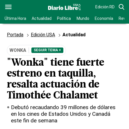
Edición RD
Última Hora
Actualidad
Política
Mundo
Economía
Revis
Portada
Edición USA
Actualidad
WONKA
SEGUIR TEMA +
"Wonka" tiene fuerte
estreno en taquilla,
resalta actuación de
Timothée Chalamet
Debutó recaudando 39 millones de dólares
en los cines de Estados Unidos y Canadá
este fin de semana