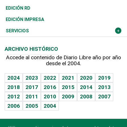
Ocenanía
Telecom.
Sociales
Tenis
El Espía
Historia
Revista
EDICIÓN RD
Caribe
Global y variable
Novedades
Olimpismo
Noticiero Poteleche
Martes de tecnología
Deportes
EDICIÓN IMPRESA
Resto del mundo
Economía personal
Podcast Arte Libre
Más deportes
Columnistas
Cambio climático
Opinión
SERVICIOS
Macroeconomía
Mi mascota
Resultados deportivos
Lecturas
Planeta
Efemérides
ARCHIVO HISTÓRICO
Hablando con el pediatra
Línea de hit
Más firmas
Hecho en casa
Cumpleaños
Accede al contenido de Diario Libre año por año
desde el 2004.
Diario de nutrición
BRV
Mundo gamer
RSS
Vida y familia
TBT Deportivo
Guía del dinero
Horóscopos
2024
2023
2022
2021
2020
2019
Eñe
2018
2017
2016
2015
2014
2013
Crucigramas
2012
2011
2010
2009
2008
2007
Celebrando la vida
2006
2005
2004
Sin complejos
En pocas palabras