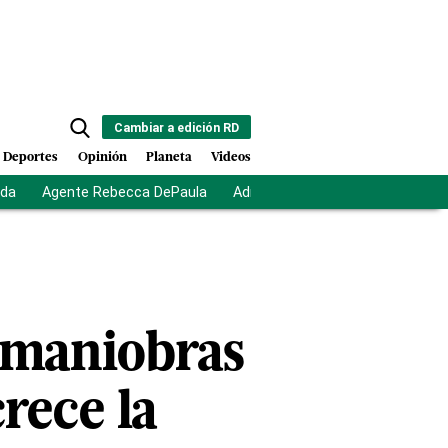
Cambiar a edición RD
Deportes
Opinión
Planeta
Videos
ida
Agente Rebecca DePaula
Adriano Espaillat
Multas a mi
n maniobras
rece la