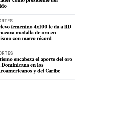
ader como presidente del
ido
ORTES
elevo femenino 4x100 le da a RD
nceava medalla de oro en
tismo con nuevo récord
ORTES
tismo encabeza el aporte del oro
a Dominicana en los
troamericanos y del Caribe