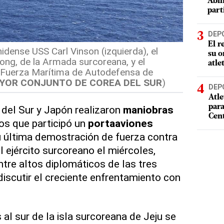
Abin
part
DEP
El r
idense USS Carl Vinson (izquierda), el
su o
ong, de la Armada surcoreana, y el
atle
 Fuerza Marítima de Autodefensa de
YOR CONJUNTO DE COREA DEL SUR
)
DEP
Atle
par
del Sur y Japón realizaron
maniobras
Cen
os que participó un
portaaviones
 última demostración de fuerza contra
 el ejército surcoreano el miércoles,
ntre altos diplomáticos de las tres
discutir el creciente enfrentamiento con
 al sur de la isla surcoreana de Jeju se