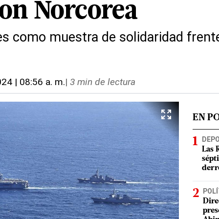
con Norcorea
les como muestra de solidaridad frente
024 | 08:56 a. m.
|
3 min de lectura
EN P
DEP
Las 
sépt
derr
POLÍ
Dire
pres