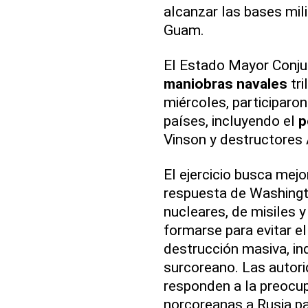
alcanzar las bases mil
Guam.
El Estado Mayor Conjun
maniobras navales
tri
miércoles, participaro
países, incluyendo el
p
Vinson y destructores 
El ejercicio busca mejo
respuesta de Washingt
nucleares, de misiles
formarse para evitar el
destrucción masiva, in
surcoreano. Las autori
responden a la preocu
norcoreanas a Rusia pa