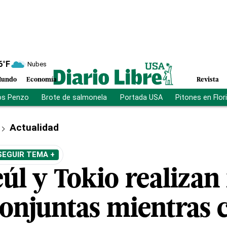
6
°F
Nubes
undo
Economía
Revista
os Penzo
Brote de salmonela
Portada USA
Pitones en Flor
Actualidad
SEGUIR TEMA +
úl y Tokio realiza
onjuntas mientras c