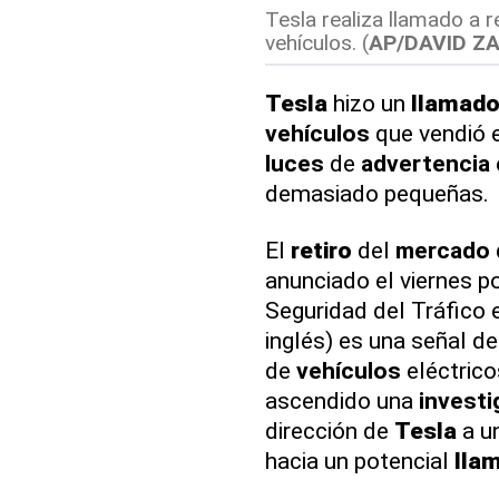
Tesla realiza llamado a 
vehículos. (
AP/DAVID Z
Tesla
hizo un
llamad
vehículos
que vendió 
luces
de
advertencia
demasiado pequeñas.
El
retiro
del
mercado
anunciado el viernes p
Seguridad del Tráfico 
inglés) es una señal de
de
vehículos
eléctrico
ascendido una
investi
dirección de
Tesla
a un
hacia un potencial
lla