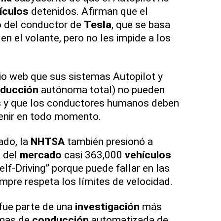
ículos
detenidos. Afirman que el
o
del conductor de
Tesla
, que se basa
n el volante, pero no les impide a los
tio web que sus sistemas Autopilot y
ducción
autónoma total) no pueden
s
y que los conductores humanos deben
rvenir en todo momento.
ado, la
NHTSA
también presionó a
a del
mercado
casi 363,000
vehículos
elf-Driving” porque puede fallar en las
empre respeta los límites de velocidad.
fue parte de una
investigación
más
emas de
conducción
automatizada de