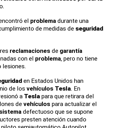
o.
encontró el
problema
durante una
l cumplimiento de medidas de
seguridad
tres
reclamaciones
de
garantía
onadas con el
problema
, pero no tiene
 lesiones.
eguridad
en Estados Unidos han
inio de los
vehículos
Tesla
. En
esionó a
Tesla
para que retirara del
lones de
vehículos
para actualizar el
sistema
defectuoso que se supone
ductores presten atención cuando
e piloto semiautomático Autopilot.