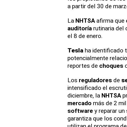
a partir del 30 de marz
La
NHTSA
afirma que 
auditoría
rutinaria de
el 8 de enero.
Tesla
ha identificado 
potencialmente relaci
reportes de
choques
o
Los
reguladores
de
s
intensificado el escrut
diciembre, la
NHTSA
pr
mercado
más de 2 mil
software
y reparar un
garantiza que los con
utilizan el programa d