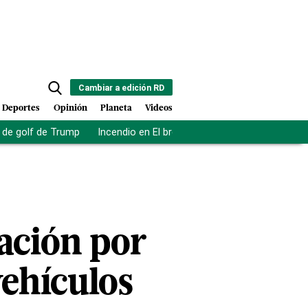
Cambiar a edición RD
Deportes
Opinión
Planeta
Videos
de golf de Trump
Incendio en El bronx
Muerte asistida en NY
ración por
vehículos