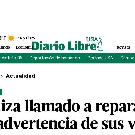
8
°F
Cielo Claro
undo
Economía
Revista
distrito 86
Deportación de haitianos
Portada USA
Campo 
Actualidad
liza llamado a repa
advertencia de sus 