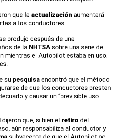
aron que la
actualización
aumentará
rtas a los conductores.
se produjo después de una
años de la
NHTSA
sobre una serie de
n mientras el Autopilot estaba en uso.
es.
e su
pesquisa
encontró que el método
gurarse de que los conductores presten
decuado y causar un “previsible uso
d
dijeron que, si bien el
retiro
del
so, aún responsabiliza al conductor y
ema
subyacente de que el Autopilot no