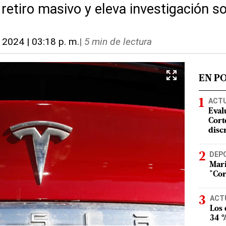
etiro masivo y eleva investigación so
, 2024 | 03:18 p. m.
|
5 min de lectura
EN P
ACT
Eval
Corte
disc
DEP
Mari
"Cor
ACT
Los
34 %