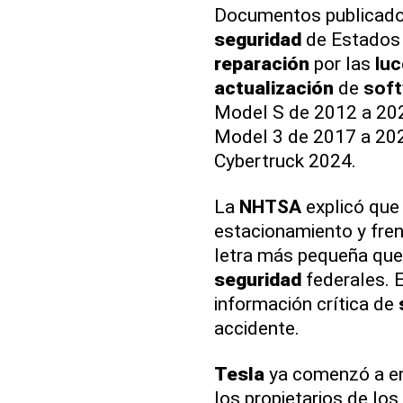
Documentos publicados
seguridad
de Estados 
reparación
por las
lu
actualización
de
sof
Model S de 2012 a 202
Model 3 de 2017 a 202
Cybertruck 2024.
La
NHTSA
explicó que
estacionamiento y fre
letra más pequeña que 
seguridad
federales. E
información crítica de
accidente.
Tesla
ya comenzó a en
los propietarios de los