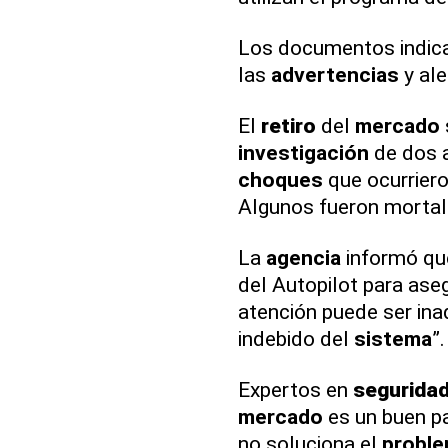
Los documentos indic
las
advertencias
y ale
El
retiro
del
mercado
investigación
de dos 
choques
que ocurriero
Algunos fueron mortal
La
agencia
informó qu
del Autopilot para ase
atención puede ser ina
indebido del
sistema
”.
Expertos en
segurida
mercado
es un buen pa
no soluciona el
probl