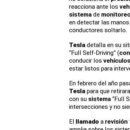
reacciona ante los
veh
sistema
de
monitore
en detectar las manos e
conductores soltarlo.
Tesla
detalla en su si
“Full Self-Driving” (
con
conducir los
vehículo
estar listos para inte
En febrero del año pas
Tesla
para que retirar
con su
sistema
“Full S
intersecciones y no si
El
llamado
a
revisión
amplia sobre los sist