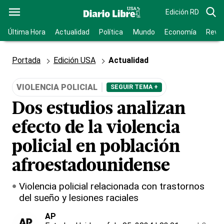
Edición RD
Última Hora
Actualidad
Política
Mundo
Economía
Revis
Portada
Edición USA
Actualidad
VIOLENCIA POLICIAL
SEGUIR TEMA +
Dos estudios analizan
efecto de la violencia
policial en población
afroestadounidense
Violencia policial relacionada con trastornos
del sueño y lesiones raciales
AP