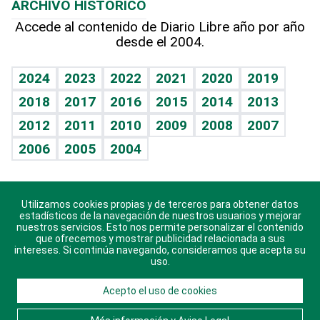
ARCHIVO HISTÓRICO
Hablando con el pediatra
Línea de hit
Más firmas
Hecho en casa
Cumpleaños
Accede al contenido de Diario Libre año por año
desde el 2004.
Diario de nutrición
BRV
Mundo gamer
RSS
Vida y familia
TBT Deportivo
Guía del dinero
Horóscopos
2024
2023
2022
2021
2020
2019
Eñe
2018
2017
2016
2015
2014
2013
Crucigramas
2012
2011
2010
2009
2008
2007
Celebrando la vida
2006
2005
2004
Sin complejos
En pocas palabras
Utilizamos cookies propias y de terceros para obtener datos
Descarga nuestras aplicaciones para Android, iOS y
Escuchando al corazón
estadísticos de la navegación de nuestros usuarios y mejorar
sistema Huawei.
nuestros servicios. Esto nos permite personalizar el contenido
que ofrecemos y mostrar publicidad relacionada a sus
Economía Personal
intereses. Si continúa navegando, consideramos que acepta su
uso.
Consulta Libre
Acepto el uso de cookies
© 2021 Diario Libre, todos los derechos reservados.
Consulta el
Aviso Legal
. Ponte en
Contacto
con