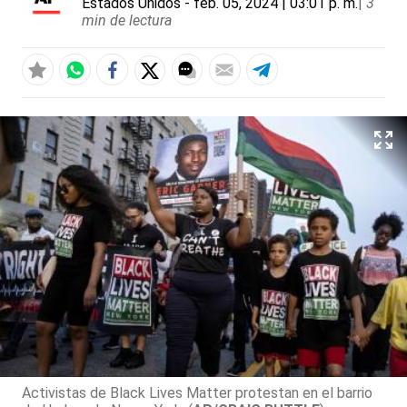
Estados Unidos
- feb. 05, 2024 | 03:01 p. m.
|
3
min de lectura
Activistas de Black Lives Matter protestan en el barrio