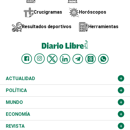
Crucigramas
Horóscopos
Resultados deportivos
Herramientas
ACTUALIDAD
Nacional
POLÍTICA
Ciudad
Partidos
MUNDO
Educación
JCE
Estados Unidos
ECONOMÍA
Salud
TSE
América Latina
Finanzas
REVISTA