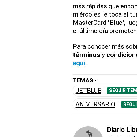
más rápidas que encontr
miércoles le toca el tu
MasterCard "Blue", lu
el último día prometen
Para conocer más sob
términos
y
condicion
aquí
.
TEMAS -
JETBLUE
SEGUIR TEM
ANIVERSARIO
SEGUI
Diario Li