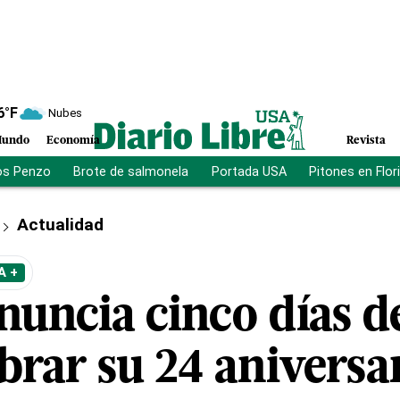
6
°F
Nubes
undo
Economía
Revista
os Penzo
Brote de salmonela
Portada USA
Pitones en Flor
Actualidad
A +
nuncia cinco días d
brar su 24 aniversa