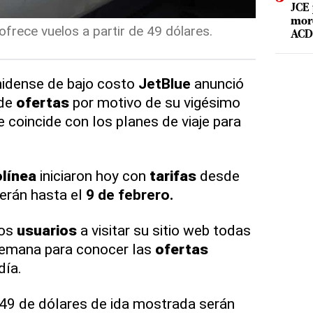
JCE 
mord
ofrece vuelos a partir de 49 dólares.
ACD 
idense de bajo costo
JetBlue
anunció
de
ofertas
por motivo de su vigésimo
e coincide con los planes de viaje para
línea
iniciaron hoy con
tarifas
desde
erán hasta el
9 de febrero.
los
usuarios
a visitar su sitio web todas
semana para conocer las
ofertas
día.
 49 de dólares de ida mostrada serán