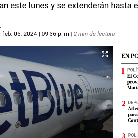
ian este lunes y se extenderán hasta e
A
-
feb. 05, 2024 | 09:36 p. m.
|
2 min de lectura
EN P
POLÍ
El C
prov
Matí
DEP
Atle
para
Cent
POLÍ