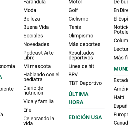
Farándula
Motor
De bue
Moda
Golf
En Dir
Belleza
Ciclismo
El Esp
Buena Vida
Tenis
Notici
Potel
Sociales
Olimpismo
Colum
Novedades
Más deportes
Lectu
Podcast Arte
Resultados
Libre
deportivos
Más f
onomia
Mi mascota
Línea de hit
MUN
Hablando con el
BRV
A
pediatra
Estad
TBT Deportivo
Diario de
biente
Améri
nutrición
ÚLTIMA
Haití
Vida y familia
HORA
Españ
Eñe
ía
Europ
EDICIÓN USA
Celebrando la
Cana
vida