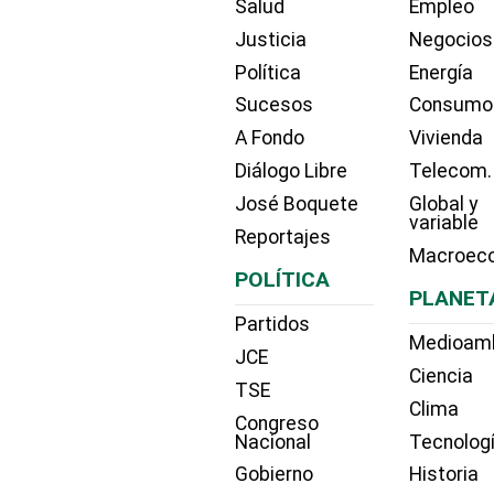
Salud
Empleo
Justicia
Negocios
Política
Energía
Sucesos
Consumo
A Fondo
Vivienda
Diálogo Libre
Telecom.
José Boquete
Global y
variable
Reportajes
Macroec
POLÍTICA
PLANET
Partidos
Medioam
JCE
Ciencia
TSE
Clima
Congreso
Nacional
Tecnolog
Gobierno
Historia