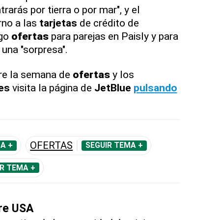
arás por tierra o por mar", y el
rno a las
tarjetas
de crédito de
ego
ofertas
para parejas en Paisly y para
 una "sorpresa".
re la semana de
ofertas
y los
es
visita la página de
JetBlue
pulsando
OFERTAS
A +
SEGUIR TEMA +
R TEMA +
bre USA