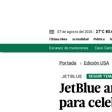
27
°C
80.
07 de agosto del 2026
Última Hora
Actualidad
Política
M
Escasez de municiones
Caso Carl
Portada
Edición USA
JETBLUE
SEGUIR TEM
JetBlue a
para cele