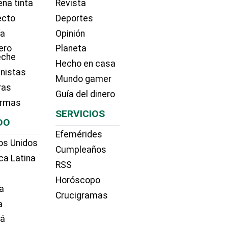
na tinta
Revista
ecto
Deportes
ía
Opinión
ero
Planeta
eche
Hecho en casa
nistas
Mundo gamer
ras
Guía del dinero
irmas
SERVICIOS
DO
Efemérides
os Unidos
Cumpleaños
ca Latina
RSS
Horóscopo
a
Crucigramas
a
dá