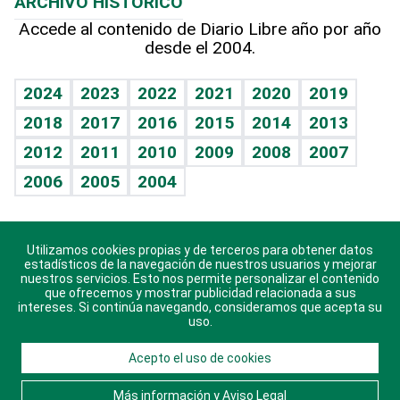
ARCHIVO HISTÓRICO
Hablando con el pediatra
Línea de hit
Más firmas
Hecho en casa
Cumpleaños
Accede al contenido de Diario Libre año por año
desde el 2004.
Diario de nutrición
BRV
Mundo gamer
RSS
Vida y familia
TBT Deportivo
Guía del dinero
Horóscopos
2024
2023
2022
2021
2020
2019
Eñe
2018
2017
2016
2015
2014
2013
Crucigramas
2012
2011
2010
2009
2008
2007
Celebrando la vida
2006
2005
2004
Sin complejos
En pocas palabras
Utilizamos cookies propias y de terceros para obtener datos
Descarga nuestras aplicaciones para Android, iOS y
Escuchando al corazón
estadísticos de la navegación de nuestros usuarios y mejorar
sistema Huawei.
nuestros servicios. Esto nos permite personalizar el contenido
que ofrecemos y mostrar publicidad relacionada a sus
Economía Personal
intereses. Si continúa navegando, consideramos que acepta su
uso.
Consulta Libre
Acepto el uso de cookies
© 2021 Diario Libre, todos los derechos reservados.
Consulta el
Aviso Legal
. Ponte en
Contacto
con
Más información y Aviso Legal