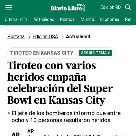
Edición RD
Última Hora
Actualidad
Política
Mundo
Economía
Revis
Portada
Edición USA
Actualidad
TIROTEO EN KANSAS CITY
SEGUIR TEMA +
Tiroteo con varios
heridos empaña
celebración del Super
Bowl en Kansas City
El jefe de los bomberos informó que entre
ocho y 10 personas resultaron heridos
AP