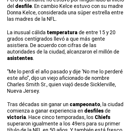
del
desfile
. En cambio Kelce estuvo con su madre
Donna Kelce, considerada una súper estrella entre
las madres de la NFL.
La inusual cálida
temperatura
de entre 15 y 20
grados centígrados llevó a que más gente
asistiera. De acuerdo con cifras de las
autoridades de la ciudad, alcanzaron el millón de
asistentes
.
“Me lo perdí el año pasado y dije 'No me lo perderé
este año”, dijo un viejo aficionado de nombre
Charles Smith Sr., quien viajó desde Sicklerville,
Nueva Jersey.
Tras décadas sin ganar un
campeonato
, la ciudad
comienza a ganar experiencia en
desfiles
de
victoria
. Hace cinco temporadas, los
Chiefs
superaron igualmente a los 49ers para su primer
título de la NFL en 50 años. Y también está fresco