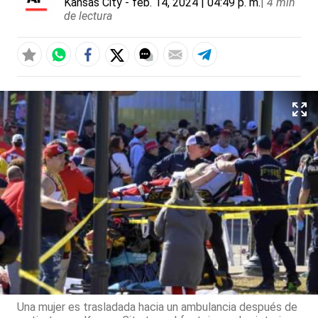
Kansas City
- feb. 14, 2024 | 04:49 p. m.
|
4 min
de lectura
Una mujer es trasladada hacia un ambulancia después de