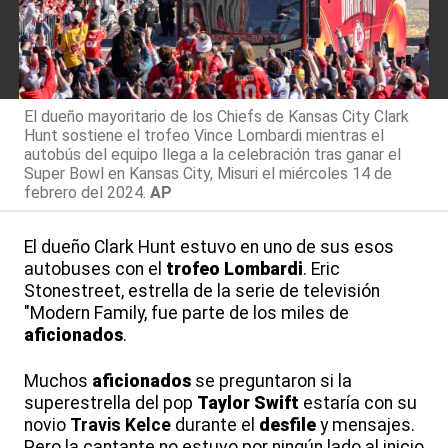
El dueño mayoritario de los Chiefs de Kansas City Clark
Hunt sostiene el trofeo Vince Lombardi mientras el
autobús del equipo llega a la celebración tras ganar el
Super Bowl en Kansas City, Misuri el miércoles 14 de
febrero del 2024.
AP
El dueño Clark Hunt estuvo en uno de sus esos
autobuses con el
trofeo Lombardi
. Eric
Stonestreet, estrella de la serie de televisión
"Modern Family, fue parte de los miles de
aficionados
.
Muchos
aficionados
se preguntaron si la
superestrella del pop
Taylor Swift
estaría con su
novio
Travis Kelce
durante el
desfile
y mensajes.
Pero la cantante no estuvo por ningún lado al inicio