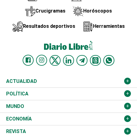
Crucigramas
Horóscopos
Resultados deportivos
Herramientas
ACTUALIDAD
Nacional
POLÍTICA
Ciudad
Partidos
MUNDO
Educación
JCE
Estados Unidos
ECONOMÍA
Salud
TSE
América Latina
Finanzas
REVISTA