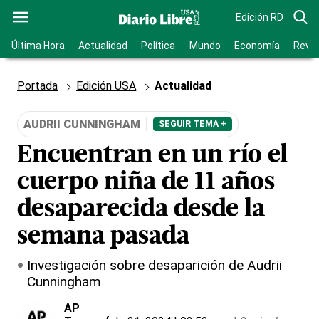
Edición RD
Última Hora
Actualidad
Política
Mundo
Economía
Revis
Portada
Edición USA
Actualidad
AUDRII CUNNINGHAM
SEGUIR TEMA +
Encuentran en un río el
cuerpo niña de 11 años
desaparecida desde la
semana pasada
Investigación sobre desaparición de Audrii
Cunningham
AP