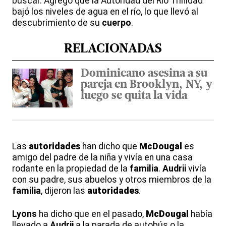
buscar. Agregó que la Autoridad del Río Trinidad
bajó los niveles de agua en el río, lo que llevó al
descubrimiento de su
cuerpo
.
RELACIONADAS
Dominicano asesina a su
pareja en Brooklyn, NY, y
luego se quita la vida
Las
autoridades
han dicho que
McDougal
es
amigo del padre de la niña y vivía en una casa
rodante en la propiedad de la
familia
.
Audrii
vivía
con su padre, sus abuelos y otros miembros de la
familia
, dijeron las
autoridades
.
Lyons
ha dicho que en el pasado,
McDougal
había
llevado a
Audrii
a la parada de autobús o la