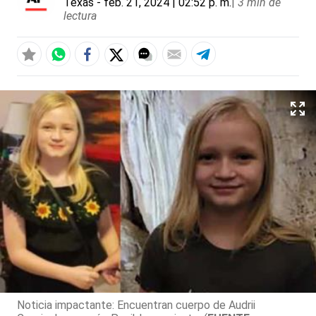
Texas
- feb. 21, 2024 | 02:52 p. m.
|
3 min de
lectura
Noticia impactante: Encuentran cuerpo de Audrii