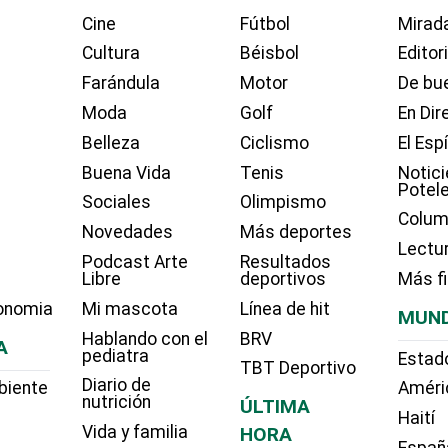
Cine
Fútbol
Mirada
Cultura
Béisbol
Editor
Farándula
Motor
De bue
Moda
Golf
En Dir
Belleza
Ciclismo
El Esp
Buena Vida
Tenis
Notici
Potel
Sociales
Olimpismo
Colum
Novedades
Más deportes
Lectu
Podcast Arte
Resultados
Libre
deportivos
Más f
onomia
Mi mascota
Línea de hit
MUN
Hablando con el
BRV
A
pediatra
Estad
TBT Deportivo
Diario de
biente
Améri
nutrición
ÚLTIMA
Haití
Vida y familia
HORA