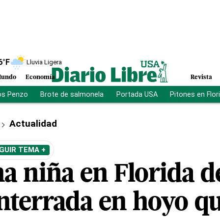
6
°F
Lluvia Ligera
undo
Economía
Revista
os Penzo
Brote de salmonela
Portada USA
Pitones en Flor
Actualidad
GUIR TEMA +
a niña en Florida d
nterrada en hoyo qu