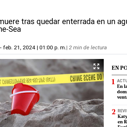
muere tras quedar enterrada en un ag
he-Sea
-
feb. 21, 2024 | 01:00 p. m.
|
2 min de lectura
EN P
ACT
En l
domi
vent
REVI
Katy
en R