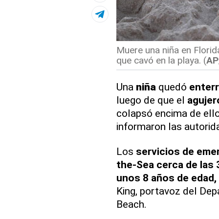
Muere una niña en Flori
que cavó en la playa. (
AP
Una
niña
quedó
enter
luego de que el
agujer
colapsó encima de ellos
informaron las autorid
Los
servicios
de
emer
the-Sea
cerca de las 
unos 8 años de edad,
King, portavoz del D
Beach.