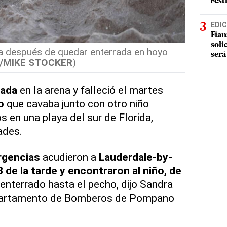
Fest
EDIC
Fian
soli
da después de quedar enterrada en hoyo
será
/MIKE STOCKER
)
rada
en la arena y falleció el martes
o
que cavaba junto con otro niño
 en una playa del sur de Florida,
ades.
gencias
acudieron a
Lauderdale-by-
3 de la tarde y encontraron al niño, de
enterrado hasta el pecho, dijo Sandra
epartamento de Bomberos de Pompano