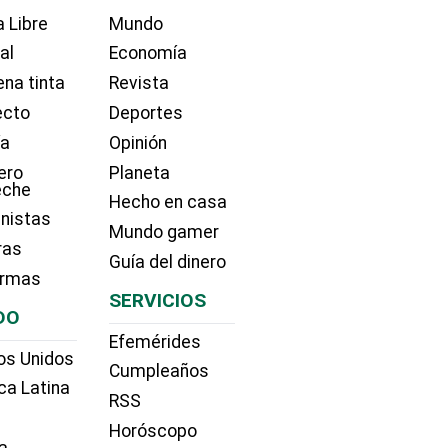
 Libre
Mundo
ial
Economía
na tinta
Revista
ecto
Deportes
ía
Opinión
ero
Planeta
eche
Hecho en casa
nistas
Mundo gamer
ras
Guía del dinero
irmas
SERVICIOS
DO
Efemérides
os Unidos
Cumpleaños
ca Latina
RSS
Horóscopo