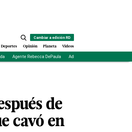
Cambiar a edición RD
Deportes
Opinión
Planeta
Videos
ida
Agente Rebecca DePaula
Adriano Espaillat
Multas a mi
espués de
e cavó en