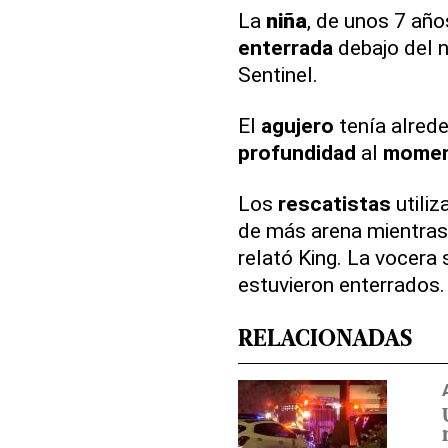
La
niña
, de unos 7 añ
enterrada
debajo del ni
Sentinel.
El
agujero
tenía alrede
profundidad
al
mome
Los
rescatistas
utiliz
de más arena mientras 
relató King. La vocer
estuvieron enterrados.
RELACIONADAS