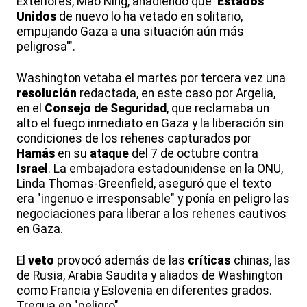
Exteriores, Mao Ning, añadiendo que '
Estados
Unidos
de nuevo lo ha vetado en solitario,
empujando Gaza a una situación aún más
peligrosa'".
Washington vetaba el martes por tercera vez una
resolución
redactada, en este caso por Argelia,
en el
Consejo
de Seguridad
, que reclamaba un
alto el fuego inmediato en Gaza y la liberación sin
condiciones de los rehenes capturados por
Hamás
en su
ataque
del 7 de octubre contra
Israel
. La embajadora estadounidense en la ONU,
Linda Thomas-Greenfield, aseguró que el texto
era "ingenuo e irresponsable" y ponía en peligro las
negociaciones para liberar a los rehenes cautivos
en Gaza.
El
veto
provocó además de las
críticas
chinas, las
de Rusia, Arabia Saudita y aliados de Washington
como Francia y Eslovenia en diferentes grados.
Tregua en "peligro"