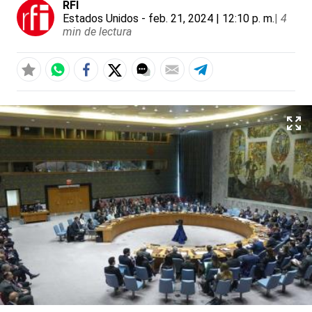
RFI
Estados Unidos
- feb. 21, 2024 | 12:10 p. m.
|
4
min de lectura