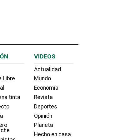
IÓN
VIDEOS
Actualidad
 Libre
Mundo
ial
Economía
na tinta
Revista
ecto
Deportes
ía
Opinión
ero
Planeta
eche
Hecho en casa
nistas