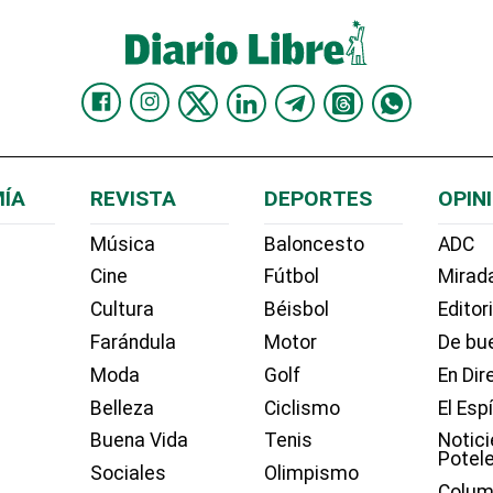
ÍA
REVISTA
DEPORTES
OPIN
Música
Baloncesto
ADC
Cine
Fútbol
Mirada
Cultura
Béisbol
Editor
Farándula
Motor
De bue
Moda
Golf
En Dir
Belleza
Ciclismo
El Esp
Buena Vida
Tenis
Notici
Potel
Sociales
Olimpismo
Colum