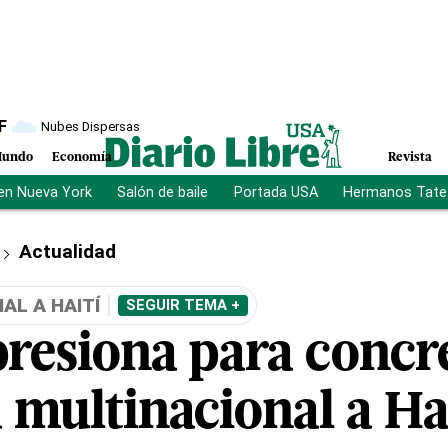
F
Nubes Dispersas
undo
Economía
Revista
en Nueva York
Salón de baile
Portada USA
Hermanos Tate
Actualidad
AL A HAITÍ
SEGUIR TEMA +
presiona para concr
 multinacional a Ha