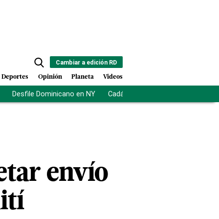
Cambiar a edición RD
Deportes
Opinión
Planeta
Videos
Desfile Dominicano en NY
Cadáveres en Chicago
Centro d
etar envío
ití