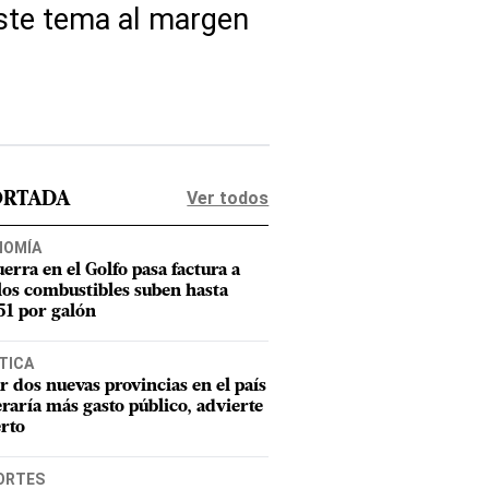
este tema al margen
Ver todos
ORTADA
NOMÍA
uerra en el Golfo pasa factura a
los combustibles suben hasta
1 por galón
TICA
r dos nuevas provincias en el país
raría más gasto público, advierte
rto
ORTES