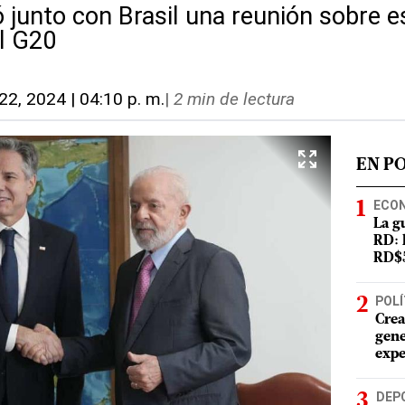
ó junto con Brasil una reunión sobre 
l G20
 22, 2024 | 04:10 p. m.
|
2 min de lectura
EN P
ECO
La g
RD: 
RD$5
POLÍ
Crea
gene
expe
DEP