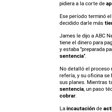
pidiera a la corte de
ap
Ese período terminó e
decidido darle más
ti
James le dijo a ABC N
tiene el dinero para pa
y estaba "preparada pa
sentencia
".
No detalló el proceso n
refería, y su oficina s
sus planes. Mientras ta
sentencia
, un paso té
cobrar
.
La
incautación
de
act