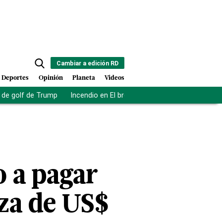
Cambiar a edición RD
Deportes
Opinión
Planeta
Videos
de golf de Trump
Incendio en El bronx
Muerte asistida en NY
o a pagar
nza de US$