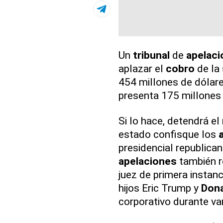
Un
tribunal
de
apelac
aplazar el
cobro
de la
454 millones de dólar
presenta 175 millones 
Si lo hace, detendrá el 
estado confisque los
presidencial republica
apelaciones
también r
juez de primera instan
hijos Eric Trump y
Dona
corporativo durante va