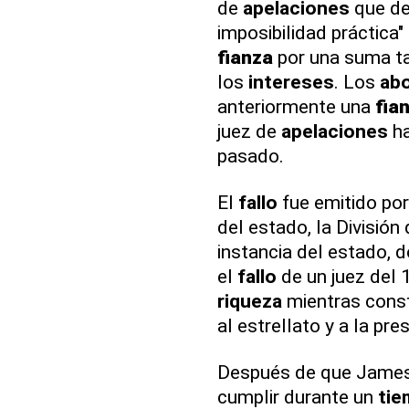
de
apelaciones
que de
imposibilidad práctica"
fianza
por una suma ta
los
intereses
. Los
ab
anteriormente una
fia
juez de
apelaciones
ha
pasado.
El
fallo
fue emitido por
del estado, la Divisió
instancia del estado, 
el
fallo
de un juez del 
riqueza
mientras const
al estrellato y a la pre
Después de que James
cumplir durante un
tie