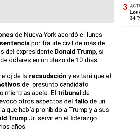
ACT
Los
34 %
iones
de Nueva York acordó el lunes
sentencia
por fraude civil de más de
es del expresidente
Donald Trump
, si
de dólares en un plazo de 10 días.
reloj de la
recaudación
y evitará que el
activos
del presunto candidato
no mientras apela. El
tribunal
de
evocó otros aspectos del
fallo
de un
cia que había prohibido a Trump y a sus
ld Trump
Jr. servir en el liderazgo
rios años.