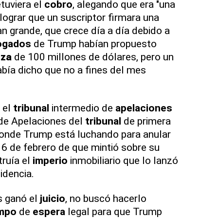
tuviera el
cobro
, alegando que era "una
 lograr que un suscriptor firmara una
n grande, que crece día a día debido a
ogados
de Trump habían propuesto
nza
de 100 millones de dólares, pero un
bía dicho que no a fines del mes
 el
tribunal
intermedio de
apelaciones
n de Apelaciones del
tribunal
de primera
donde Trump está luchando para anular
16 de febrero de que mintió sobre su
ruía el
imperio
inmobiliario que lo lanzó
sidencia.
 ganó el
juicio
, no buscó hacerlo
mpo
de
espera
legal para que Trump