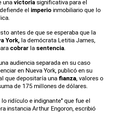
ue una
victoria
significativa para el
 defiende el
imperio
inmobiliario que lo
ica.
usto antes de que se esperaba que la
va York,
la demócrata Letitia James,
para
cobrar
la
sentencia
.
 una audiencia separada en su caso
lenciar en Nueva York, publicó en su
al que depositaría una
fianza
, valores o
a suma de 175 millones de dólares.
o ridículo e indignante" que fue el
ra instancia Arthur Engoron, escribió