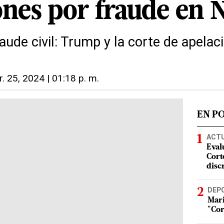
ones por fraude en 
aude civil: Trump y la corte de apelac
. 25, 2024 | 01:18 p. m.
EN P
ACT
Eval
Corte
disc
DEP
Mari
"Cor