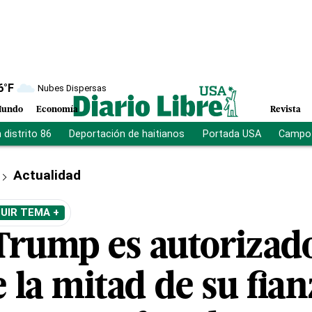
6
°F
Nubes Dispersas
undo
Economía
Revista
distrito 86
Deportación de haitianos
Portada USA
Campo 
Actualidad
UIR TEMA +
Trump es autorizad
 la mitad de su fia