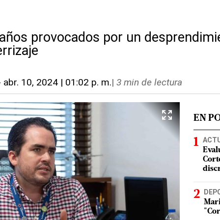
 daños provocados por un desprendimie
rrizaje
-
abr. 10, 2024 | 01:02 p. m.
|
3 min de lectura
EN P
ACT
Eval
Corte
disc
DEP
Mari
"Cor