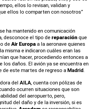
empo, ellos lo revisan, validan y
ue ellos lo comparten con nosotros”
se ha mantenido en comunicación
ea, desconoce el tipo de
reparación
que
co de
Air Europa
a la aeronave quienes
 la misma e indicaron cuáles eran las
nían que hacer, procediendo entonces a
de los daños. El avión ya se encuentra en
che de este martes de regreso a
Madrid
.
adora del
AILA
, cuenta con pólizas de
 cuando ocurren situaciones que son
sabilidad del aeropuerto, pero,
tud del daño y de la inversión, si es
perativa,
Aerodom
se responsabiliza