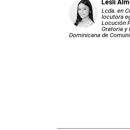
Lesli Al
Lcda. en C
locutora e
Locución P
Oratoria y
Dominicana de Comunic