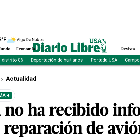
8
°F
Algo De Nubes
undo
Economía
Revista
distrito 86
Deportación de haitianos
Portada USA
Campo 
Actualidad
MA +
no ha recibido inf
n reparación de avió