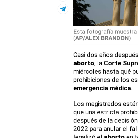
Esta fotografía muestra
(
AP/ALEX BRANDON
)
Casi dos años después 
aborto
, la
Corte Sup
miércoles hasta qué p
prohibiciones de los e
emergencia médica
.
Los magistrados está
que una estricta prohib
después de la decisió
2022 para anular el fa
legalizó el
aborto
en t