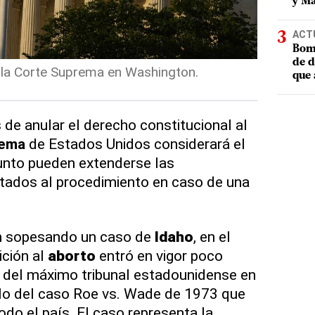
y Ma
ACT
Bomb
de d
 la Corte Suprema en Washington.
que 
de anular el derecho constitucional al
rema
de Estados Unidos considerará el
unto pueden extenderse las
stados al procedimiento en caso de una
n sopesando un caso de
Idaho
, en el
ición al
aborto
entró en vigor poco
n del máximo tribunal estadounidense en
llo del caso Roe vs. Wade de 1973 que
odo el país. El caso representa la