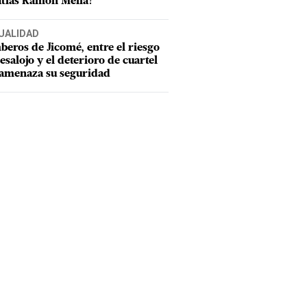
tías Ramón Mella?
UALIDAD
eros de Jicomé, entre el riesgo
esalojo y el deterioro de cuartel
amenaza su seguridad