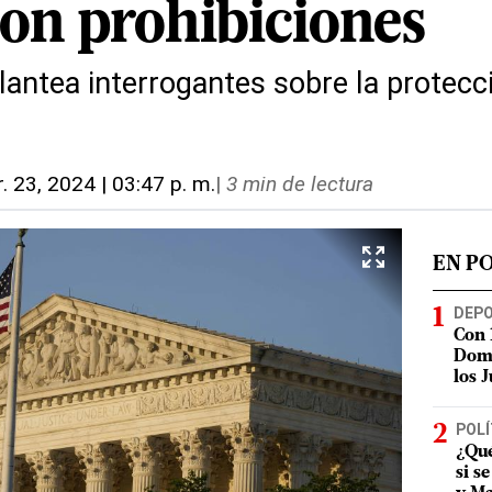
con prohibiciones
antea interrogantes sobre la protecci
r. 23, 2024 | 03:47 p. m.
|
3 min de lectura
EN P
DEP
Con 
Domi
los 
POLÍ
¿Qué
si s