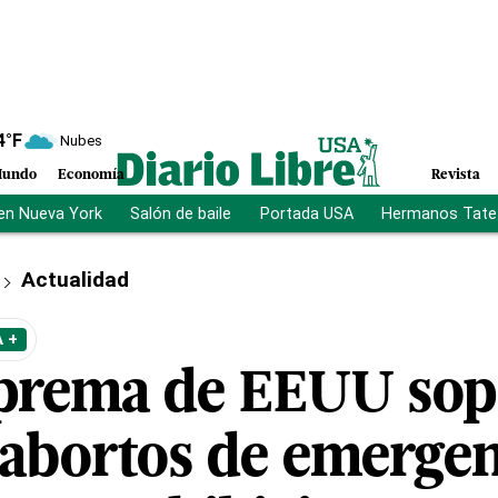
4
°F
Nubes
undo
Economía
Revista
en Nueva York
Salón de baile
Portada USA
Hermanos Tate
Actualidad
 +
prema de EEUU sop
 abortos de emergen