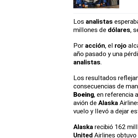
Los
analistas
esperaba
millones de
dólares
, 
Por
acción
, el
rojo
alc
año pasado y una pérd
analistas
.
Los resultados reflejan
consecuencias de mante
Boeing
, en referencia 
avión de
Alaska
Airline
vuelo y llevó a dejar e
Alaska
recibió 162 mil
United
Airlines obtuvo