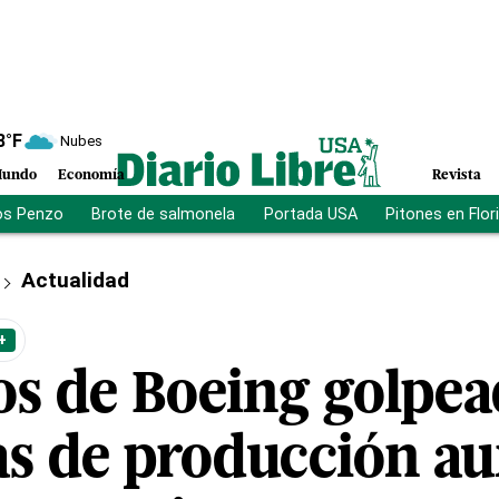
8
°F
Nubes
undo
Economía
Revista
os Penzo
Brote de salmonela
Portada USA
Pitones en Flor
Actualidad
+
os de Boeing golpea
s de producción a