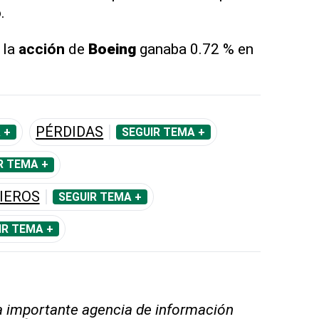
.
 la
acción
de
Boeing
ganaba 0.72 % en
PÉRDIDAS
 +
SEGUIR TEMA +
R TEMA +
IEROS
SEGUIR TEMA +
IR TEMA +
 importante agencia de información