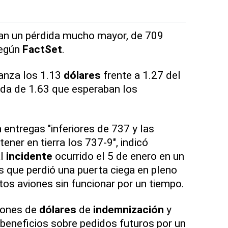
n un pérdida mucho mayor, de 709
según
FactSet
.
anza los 1.13
dólares
frente a 1.27 del
ida de 1.63 que esperaban los
 entregas "inferiores de 737 y las
ner en tierra los 737-9", indicó
al
incidente
ocurrido el 5 de enero en un
s que perdió una puerta ciega en pleno
stos aviones sin funcionar por un tiempo.
lones de
dólares
de
indemnización
y
 beneficios sobre pedidos futuros por un