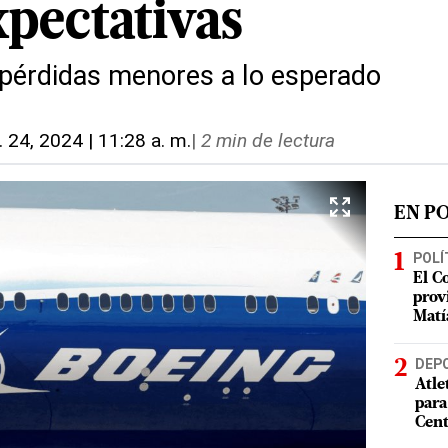
xpectativas
pérdidas menores a lo esperado
. 24, 2024 | 11:28 a. m.
|
2 min de lectura
EN P
POLÍ
El C
prov
Matí
DEP
Atle
para
Cent