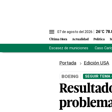
26
°C
78.
07 de agosto del 2026
Última Hora
Actualidad
Política
M
Escasez de municiones
Caso Carl
Portada
Edición USA
BOEING
SEGUIR TEMA 
Resultad
problema