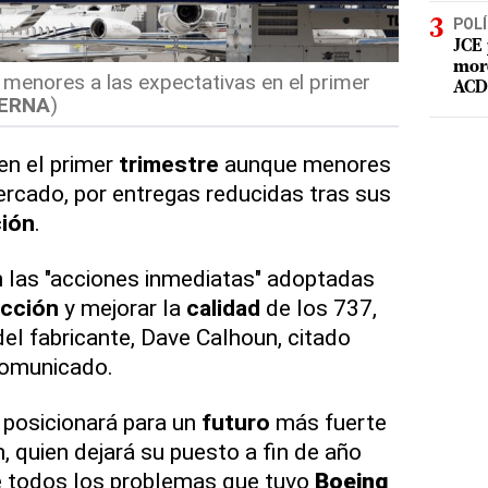
POLÍ
JCE 
mord
 menores a las expectativas en el primer
ACD 
ERNA
)
en el primer
trimestre
aunque menores
ercado, por entregas reducidas tras sus
ión
.
n las "acciones inmediatas" adoptadas
cción
y mejorar la
calidad
de los 737,
del fabricante, Dave Calhoun, citado
comunicado.
 posicionará para un
futuro
más fuerte
n, quien dejará su puesto a fin de año
 todos los problemas que tuvo
Boeing