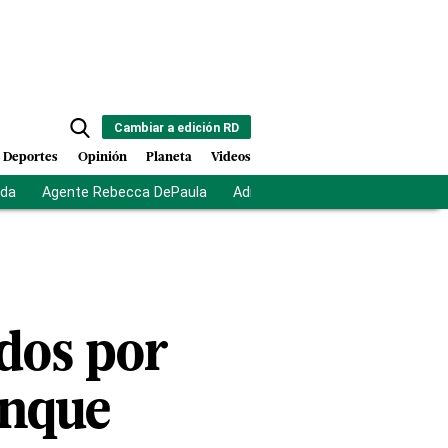
Cambiar a edición RD
Deportes
Opinión
Planeta
Videos
ida
Agente Rebecca DePaula
Adriano Espaillat
Multas a mi
dos por
unque