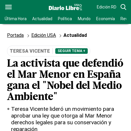
Edición RD
Última Hora
Actualidad
Política
Mundo
Economía
Revis
Portada
Edición USA
Actualidad
TERESA VICENTE
SEGUIR TEMA +
La activista que defendió
el Mar Menor en España
gana el "Nobel del Medio
Ambiente"
Teresa Vicente lideró un movimiento para
aprobar una ley que otorga al Mar Menor
derechos legales para su conservación y
reparación