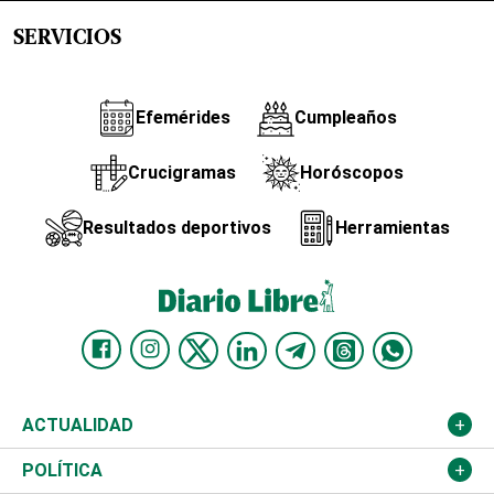
SERVICIOS
Efemérides
Cumpleaños
Crucigramas
Horóscopos
Resultados deportivos
Herramientas
ACTUALIDAD
Nacional
POLÍTICA