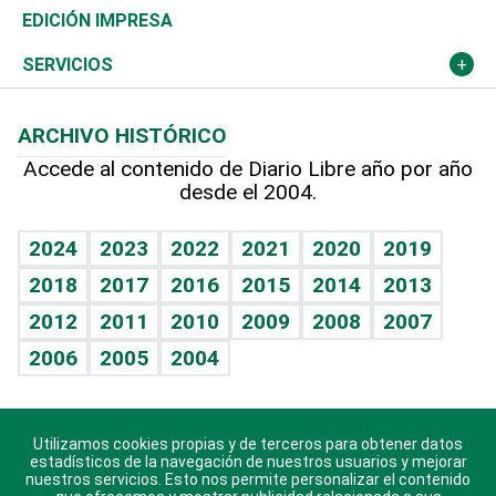
Caribe
Global y variable
Novedades
Olimpismo
Noticiero Poteleche
Martes de tecnología
Deportes
EDICIÓN IMPRESA
Resto del mundo
Economía personal
Podcast Arte Libre
Más deportes
Columnistas
Cambio climático
Opinión
SERVICIOS
Macroeconomía
Mi mascota
Resultados deportivos
Lecturas
Planeta
Efemérides
ARCHIVO HISTÓRICO
Hablando con el pediatra
Línea de hit
Más firmas
Hecho en casa
Cumpleaños
Accede al contenido de Diario Libre año por año
desde el 2004.
Diario de nutrición
BRV
Mundo gamer
RSS
Vida y familia
TBT Deportivo
Guía del dinero
Horóscopos
2024
2023
2022
2021
2020
2019
Eñe
2018
2017
2016
2015
2014
2013
Crucigramas
2012
2011
2010
2009
2008
2007
Celebrando la vida
2006
2005
2004
Sin complejos
En pocas palabras
Utilizamos cookies propias y de terceros para obtener datos
Descarga nuestras aplicaciones para Android, iOS y
Escuchando al corazón
estadísticos de la navegación de nuestros usuarios y mejorar
sistema Huawei.
nuestros servicios. Esto nos permite personalizar el contenido