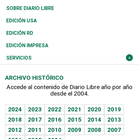
José Boquete
Asia
Consumo
Belleza
Golf
De buena tinta
Clima
Mundo
SOBRE DIARIO LIBRE
Reportajes
África
Vivienda
Buena Vida
Ciclismo
En Directo
Tecnología
Economía
EDICIÓN USA
Ocenanía
Telecom.
Sociales
Tenis
El Espía
Historia
Revista
EDICIÓN RD
Caribe
Global y variable
Novedades
Olimpismo
Noticiero Poteleche
Martes de tecnología
Deportes
EDICIÓN IMPRESA
Resto del mundo
Economía personal
Podcast Arte Libre
Más deportes
Columnistas
Cambio climático
Opinión
SERVICIOS
Macroeconomía
Mi mascota
Resultados deportivos
Lecturas
Planeta
Efemérides
ARCHIVO HISTÓRICO
Hablando con el pediatra
Línea de hit
Más firmas
Hecho en casa
Cumpleaños
Accede al contenido de Diario Libre año por año
desde el 2004.
Diario de nutrición
BRV
Mundo gamer
RSS
Vida y familia
TBT Deportivo
Guía del dinero
Horóscopos
2024
2023
2022
2021
2020
2019
Eñe
2018
2017
2016
2015
2014
2013
Crucigramas
2012
2011
2010
2009
2008
2007
Celebrando la vida