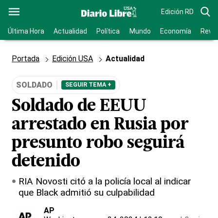
Edición RD
Última Hora
Actualidad
Política
Mundo
Economía
Revis
Portada
Edición USA
Actualidad
SOLDADO
SEGUIR TEMA +
Soldado de EEUU
arrestado en Rusia por
presunto robo seguirá
detenido
RIA Novosti citó a la policía local al indicar
que Black admitió su culpabilidad
AP