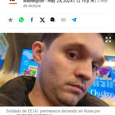
Washington
- may. 24, 2024 | 12:19 p. m.
|
3 min
de lectura
Soldado de EE.UU. permanece detenido en Rusia por