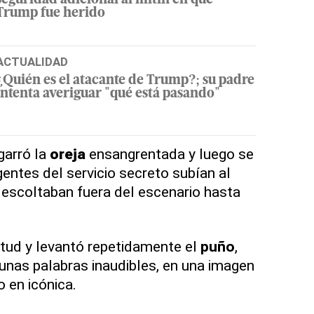
seguridad adicional al mitin en que
Trump fue herido
ACTUALIDAD
¿Quién es el atacante de Trump?; su padre
intenta averiguar "qué está pasando"
garró la
oreja
ensangrentada y luego se
entes del servicio secreto subían al
o escoltaban fuera del escenario hasta
titud y levantó repetidamente el
puño
,
nas palabras inaudibles, en una imagen
 en icónica.