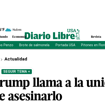
6
°F
Nubes
undo
Economía
Revista
os Penzo
Brote de salmonela
Portada USA
Pitones en Flor
Actualidad
SEGUIR TEMA +
rump llama a la uni
e asesinarlo