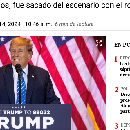
os, fue sacado del escenario con el 
. 14, 2024 | 10:46 a. m.
|
6 min de lectura
EN P
DEP
Las 
sépt
derr
POLÍ
Dire
pres
Abin
part
DEP