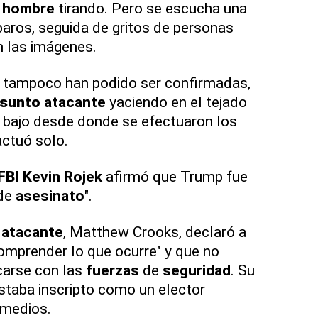
l
hombre
tirando. Pero se escucha una
paros, seguida de gritos de personas
n las imágenes.
 tampoco han podido ser confirmadas,
esunto
atacante
yaciendo en el tejado
io bajo desde donde se efectuaron los
actuó solo.
FBI
Kevin Rojek
afirmó que Trump fue
 de
asesinato
".
atacante
, Matthew Crooks, declaró a
omprender lo que ocurre" y que no
carse con las
fuerzas
de
seguridad
. Su
taba inscripto como un elector
 medios.