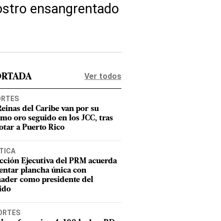
rostro ensangrentado
Ver todos
ORTADA
ORTES
Reinas del Caribe van por su
imo oro seguido en los JCC, tras
otar a Puerto Rico
TICA
cción Ejecutiva del PRM acuerda
entar plancha única con
ader como presidente del
ido
ORTES