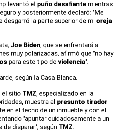
mp levantó el
puño
desafiante
mientras
 seguro y posteriormente declaró: "Me
e desgarró la parte superior de mi
oreja
ta,
Joe
Biden
, que se enfrentará a
nes muy polarizadas, afirmó que "no hay
dos
para este tipo de
violencia
".
rde, según la Casa Blanca.
el sitio
TMZ
, especializado en la
bridades, muestra al
presunto
tirador
te en el techo de un inmueble y con el
tentando "apuntar cuidadosamente a un
es de disparar", según
TMZ
.