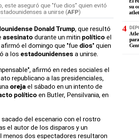
El r
, este aseguró que "fue dios" quien evitó
su o
estadounidenses a unirse (
AFP
)
atle
dounidense
Donald Trump
, que resultó
DEP
Atle
e
asesinato
durante un mitin
político
el
par
 afirmó el domingo que "fue
dios
" quien
Cen
ó a los
estadounidenses
a unirse.
mpensable", afirmó en redes sociales el
ato republicano a las presidenciales,
una
oreja
el sábado en un intento de
acto
político
en Butler, Pensilvania, en
 sacado del escenario con el rostro
s el autor de los disparos y un
Al menos dos espectadores resultaron