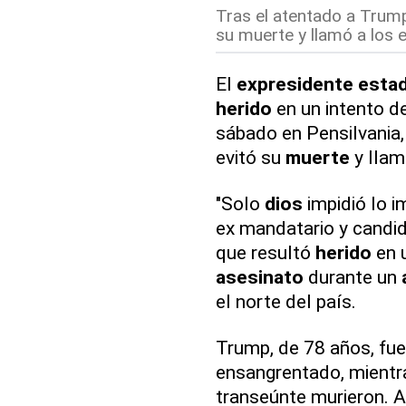
Tras el atentado a Trump
su muerte y llamó a los 
El
expresidente
esta
herido
en un intento d
sábado en Pensilvania,
evitó su
muerte
y llam
"Solo
dios
impidió lo i
ex mandatario y candid
que resultó
herido
en 
asesinato
durante un
el norte del país.
Trump, de 78 años, fue
ensangrentado, mientra
transeúnte murieron. 