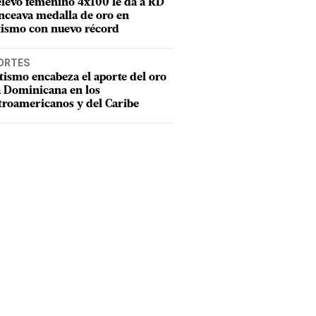
elevo femenino 4x100 le da a RD
nceava medalla de oro en
tismo con nuevo récord
ORTES
tismo encabeza el aporte del oro
a Dominicana en los
troamericanos y del Caribe