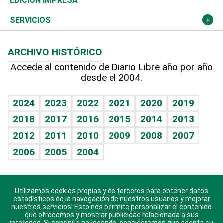
Deportes
EDICIÓN IMPRESA
Resto del mundo
Economía personal
Podcast Arte Libre
Más deportes
Columnistas
Cambio climático
Opinión
SERVICIOS
Macroeconomía
Mi mascota
Resultados deportivos
Lecturas
Planeta
Efemérides
ARCHIVO HISTÓRICO
Hablando con el pediatra
Línea de hit
Más firmas
Hecho en casa
Cumpleaños
Accede al contenido de Diario Libre año por año
desde el 2004.
Diario de nutrición
BRV
Mundo gamer
RSS
Vida y familia
TBT Deportivo
Guía del dinero
Horóscopos
2024
2023
2022
2021
2020
2019
Eñe
2018
2017
2016
2015
2014
2013
Crucigramas
2012
2011
2010
2009
2008
2007
Celebrando la vida
2006
2005
2004
Sin complejos
En pocas palabras
Utilizamos cookies propias y de terceros para obtener datos
Descarga nuestras aplicaciones para Android, iOS y
Escuchando al corazón
estadísticos de la navegación de nuestros usuarios y mejorar
sistema Huawei.
nuestros servicios. Esto nos permite personalizar el contenido
que ofrecemos y mostrar publicidad relacionada a sus
Economía Personal
intereses. Si continúa navegando, consideramos que acepta su