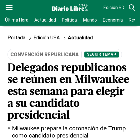
Edición RD
Última Hora
Actualidad
Política
Mundo
Economía
Revis
Portada
Edición USA
Actualidad
CONVENCIÓN REPUBLICANA
SEGUIR TEMA +
Delegados republicanos
se reúnen en Milwaukee
esta semana para elegir
a su candidato
presidencial
Milwaukee prepara la coronación de Trump
como candidato presidencial