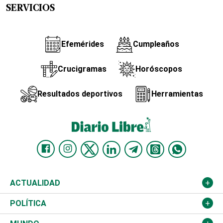
SERVICIOS
Efemérides
Cumpleaños
Crucigramas
Horóscopos
Resultados deportivos
Herramientas
ACTUALIDAD
Nacional
POLÍTICA