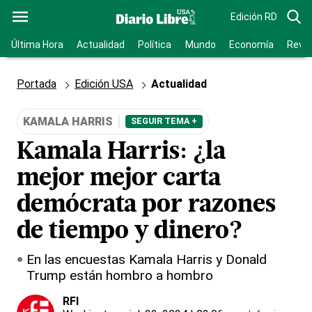
Edición RD
Última Hora
Actualidad
Política
Mundo
Economía
Revis
Portada
Edición USA
Actualidad
KAMALA HARRIS
SEGUIR TEMA +
Kamala Harris: ¿la
mejor mejor carta
demócrata por razones
de tiempo y dinero?
En las encuestas Kamala Harris y Donald
Trump están hombro a hombro
RFI