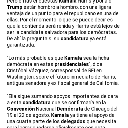
Pero en las encuestas
Kamala
Harris y Donald
Trump
están hombro a hombro, con una ligera
ventaja de un punto para el republicano en una de
ellas. Por el momento lo que se puede decir es
que la contienda será reñida y Harris está lejos de
ser la candidata salvadora para los demócratas.
De ahí la pregunta si su
candidatura
ya está
garantizada.
"Lo más probable es que
Kamala
sea la ficha
demócrata en estas
presidenciales
", dice
Cristóbal Vázquez, corresponsal de RFI en
Washington, sobre el futuro inmediato de Harris,
antigua senadora y ex fiscal general de California.
"Ella sigue sumando apoyos importantes de cara
a esta
candidatura
que se confirmaría en la
Convención
Nacional
Demócrata
de Chicago del
19 al 22 de agosto.
Kamala
ya tiene el apoyo de
una cuarta parte de los
delegados
que necesita
para lograr quedarse oficialmente con esta