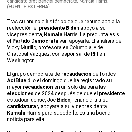
candidata presidencial demócrata, Kamala Harris.
(
FUENTE EXTERNA
)
Tras su anuncio histórico de que renunciaba a la
reelección, el
presidente
Biden
apoyó a su
vicepresidenta,
Kamala
Harris. La pregunta es si
el
Partido
Demócrata
van apoyarla. El análisis de
Vicky Murillo, profesora en Columbia, y de
Cristóbal Vázquez, corresponsal de RFI en
Washington.
El grupo demócrata de
recaudación
de fondos
ActBlue
dijo el domingo que ha registrado su
mayor
recaudación
en un solo día para las
elecciones
de 2024 después de que el
presidente
estadounidense, Joe
Biden
, renunciara a su
candidatura
y apoyara a su vicepresidenta
Kamala
Harris para sucederlo. Es una buena
noticia para ella.