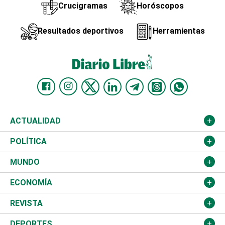
Crucigramas
Horóscopos
Resultados deportivos
Herramientas
ACTUALIDAD
Nacional
POLÍTICA
Ciudad
Partidos
MUNDO
Educación
JCE
Estados Unidos
ECONOMÍA
Salud
TSE
América Latina
Finanzas
REVISTA
Justicia
Congreso Nacional
Haití
Turismo
Música
DEPORTES