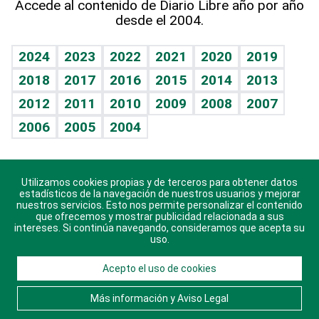
Accede al contenido de Diario Libre año por año
desde el 2004.
Diario de nutrición
BRV
Mundo gamer
RSS
Vida y familia
TBT Deportivo
Guía del dinero
Horóscopos
2024
2023
2022
2021
2020
2019
Eñe
2018
2017
2016
2015
2014
2013
Crucigramas
2012
2011
2010
2009
2008
2007
Celebrando la vida
2006
2005
2004
Sin complejos
En pocas palabras
Utilizamos cookies propias y de terceros para obtener datos
Descarga nuestras aplicaciones para Android, iOS y
Escuchando al corazón
estadísticos de la navegación de nuestros usuarios y mejorar
sistema Huawei.
nuestros servicios. Esto nos permite personalizar el contenido
que ofrecemos y mostrar publicidad relacionada a sus
Economía Personal
intereses. Si continúa navegando, consideramos que acepta su
uso.
Consulta Libre
Acepto el uso de cookies
© 2021 Diario Libre, todos los derechos reservados.
Consulta el
Aviso Legal
. Ponte en
Contacto
con
Más información y Aviso Legal
nosotros y conoce más sobre Diario Libre