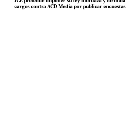
JCE pretende imponer su ley mordaza y formula
cargos contra ACD Media por publicar encuestas