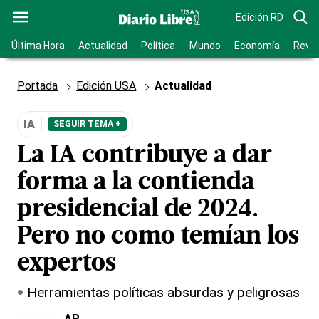
Edición RD
Última Hora
Actualidad
Política
Mundo
Economía
Revis
Portada
Edición USA
Actualidad
IA
SEGUIR TEMA +
La IA contribuye a dar
forma a la contienda
presidencial de 2024.
Pero no como temían los
expertos
Herramientas políticas absurdas y peligrosas
AP