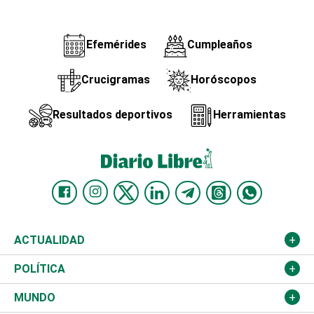
Efemérides
Cumpleaños
Crucigramas
Horóscopos
Resultados deportivos
Herramientas
ACTUALIDAD
Nacional
POLÍTICA
Ciudad
Partidos
MUNDO