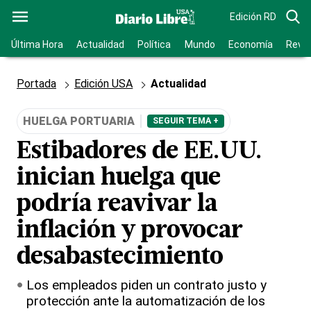
Edición RD
Última Hora
Actualidad
Política
Mundo
Economía
Revis
Portada
Edición USA
Actualidad
HUELGA PORTUARIA
SEGUIR TEMA +
Estibadores de EE.UU.
inician huelga que
podría reavivar la
inflación y provocar
desabastecimiento
Los empleados piden un contrato justo y
protección ante la automatización de los