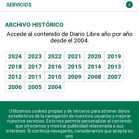
Resto del mundo
Economía personal
Podcast Arte Libre
Más deportes
Columnistas
Cambio climático
Opinión
SERVICIOS
Macroeconomía
Mi mascota
Resultados deportivos
Lecturas
Planeta
Efemérides
ARCHIVO HISTÓRICO
Hablando con el pediatra
Línea de hit
Más firmas
Hecho en casa
Cumpleaños
Accede al contenido de Diario Libre año por año
desde el 2004.
Diario de nutrición
BRV
Mundo gamer
RSS
Vida y familia
TBT Deportivo
Guía del dinero
Horóscopos
2024
2023
2022
2021
2020
2019
Eñe
2018
2017
2016
2015
2014
2013
Crucigramas
2012
2011
2010
2009
2008
2007
Celebrando la vida
2006
2005
2004
Sin complejos
En pocas palabras
Utilizamos cookies propias y de terceros para obtener datos
Descarga nuestras aplicaciones para Android, iOS y
Escuchando al corazón
estadísticos de la navegación de nuestros usuarios y mejorar
sistema Huawei.
nuestros servicios. Esto nos permite personalizar el contenido
que ofrecemos y mostrar publicidad relacionada a sus
Economía Personal
intereses. Si continúa navegando, consideramos que acepta su
uso.