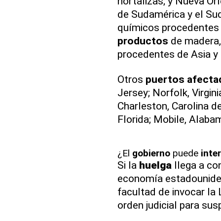
hortalizas; y Nueva Or
de Sudamérica y el Sud
químicos procedentes d
productos
de madera,
procedentes de Asia y
Otros
puertos
afecta
Jersey; Norfolk, Virgin
Charleston, Carolina d
Florida; Mobile, Alaba
¿El
gobierno
puede
inte
Si la
huelga
llega a co
economía estadounidens
facultad de invocar la 
orden judicial para su