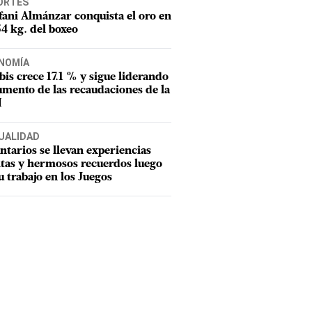
ORTES
fani Almánzar conquista el oro en
54 kg. del boxeo
NOMÍA
tbis crece 17.1 % y sigue liderando
umento de las recaudaciones de la
I
UALIDAD
ntarios se llevan experiencias
tas y hermosos recuerdos luego
u trabajo en los Juegos