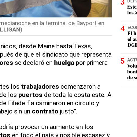
DEP
Este
los 
medianoche en la terminal de Bayport en
ECO
LLIGAN
)
El I
el a
nidos, desde Maine hasta Texas,
DGI
pués de que el sindicato que representa
ACT
ores
se declaró en
huelga
por primera
Volu
boni
de s
rtes los
trabajadores
comenzaron a
 de los
puertos
de toda la costa este. A
de Filadelfia caminaron en círculo y
abajo sin un
contrato
justo”.
odría provocar un aumento en los
tos
en todo el país y posible escasez y