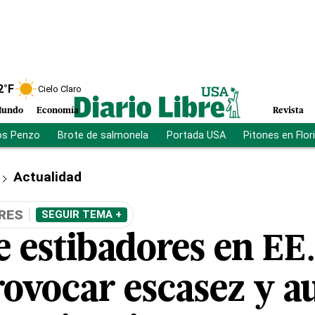
2
°F
Cielo Claro
undo
Economía
Revista
os Penzo
Brote de salmonela
Portada USA
Pitones en Flor
Actualidad
RES
SEGUIR TEMA +
e estibadores en EE
rovocar escasez y 