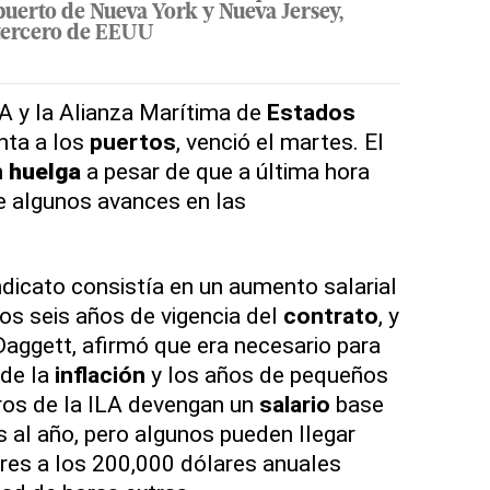
puerto de Nueva York y Nueva Jersey,
tercero de EEUU
LA y la Alianza Marítima de
Estados
nta a los
puertos
, venció el martes. El
n
huelga
a pesar de que a última hora
e algunos avances en las
indicato consistía en un aumento salarial
los seis años de vigencia del
contrato
, y
Daggett, afirmó que era necesario para
de la
inflación
y los años de pequeños
os de la ILA devengan un
salario
base
 al año, pero algunos pueden llegar
iores a los 200,000 dólares anuales