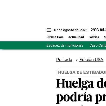
29
°C
84.
07 de agosto del 2026
Última Hora
Actualidad
Política
M
Escasez de municiones
Caso Carl
Portada
Edición USA
HUELGA DE ESTIBADO
Huelga d
podría p