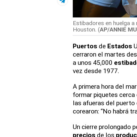
Estibadores en huelga a 
Houston. (
AP/ANNIE MU
Puertos
de
Estados
U
cerraron el martes des
a unos 45,000
estibad
vez desde 1977.
A primera hora del ma
formar piquetes cerca
las afueras del puerto 
corearon: “No habrá tr
Un cierre prolongado p
precios
de los
produc