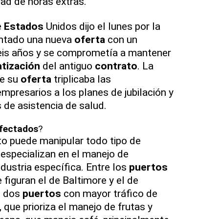
dad de horas extras.
e
Estados
Unidos dijo el lunes por la
entado una nueva
oferta
con un
is años y se comprometía a mantener
tización
del antiguo
contrato
. La
ue su
oferta
triplicaba las
mpresarios a los planes de jubilación y
 de asistencia de salud.
fectados
?
to puede manipular todo tipo de
especializan en el manejo de
dustria específica. Entre los
puertos
e figuran el de Baltimore y el de
s dos
puertos
con mayor tráfico de
, que prioriza el manejo de frutas y