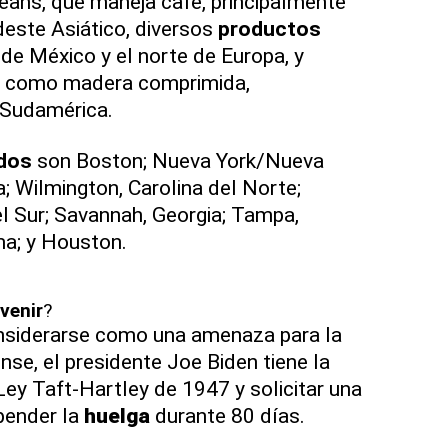
leans, que maneja café, principalmente
este Asiático, diversos
productos
e México y el norte de Europa, y
 como madera comprimida,
 Sudamérica.
dos
son Boston; Nueva York/Nueva
ia; Wilmington, Carolina del Norte;
el Sur; Savannah, Georgia; Tampa,
ma; y Houston.
rvenir
?
nsiderarse como una amenaza para la
e, el presidente Joe Biden tiene la
Ley Taft-Hartley de 1947 y solicitar una
spender la
huelga
durante 80 días.