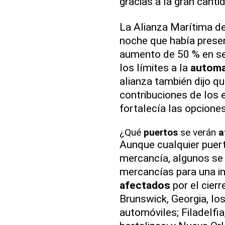
gracias a la gran canti
La Alianza Marítima d
noche que había pres
aumento de 50 % en se
los límites a la
automa
alianza también dijo q
contribuciones de los e
fortalecía las opciones
¿Qué
puertos
se verán
a
Aunque cualquier puer
mercancía, algunos se 
mercancías para una in
afectados
por el cierr
Brunswick, Georgia, lo
automóviles; Filadelfia