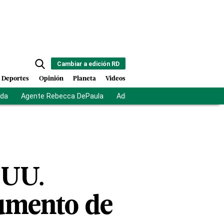
Cambiar a edición RD
Deportes
Opinión
Planeta
Videos
ida
Agente Rebecca DePaula
Adriano Espaillat
Multas a mi
.UU.
aumento de