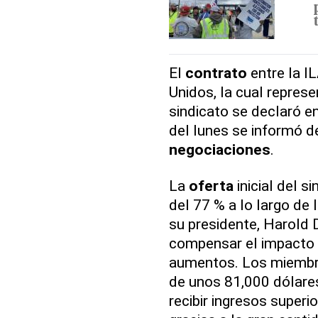
El
contrato
entre la I
Unidos, la cual represe
sindicato se declaró e
del lunes se informó d
negociaciones
.
La
oferta
inicial del s
del 77 % a lo largo de 
su presidente, Harold 
compensar el impacto 
aumentos. Los miembr
de unos 81,000 dólares
recibir ingresos super