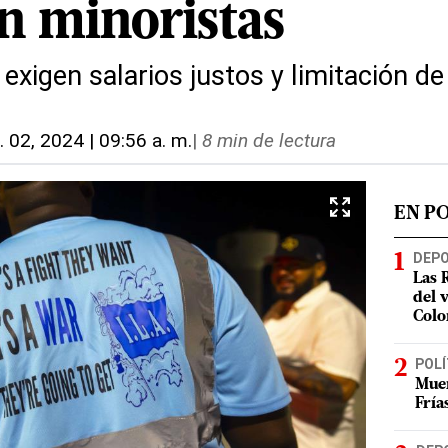
en minoristas
exigen salarios justos y limitación d
. 02, 2024 | 09:56 a. m.
|
8 min de lectura
EN P
DEP
Las 
del 
Colo
POLÍ
Muer
Fría