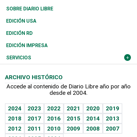
José Boquete
Asia
Consumo
Belleza
Golf
De buena tinta
Clima
Mundo
SOBRE DIARIO LIBRE
Reportajes
África
Vivienda
Buena Vida
Ciclismo
En Directo
Tecnología
Economía
EDICIÓN USA
Ocenanía
Telecom.
Sociales
Tenis
El Espía
Historia
Revista
EDICIÓN RD
Caribe
Global y variable
Novedades
Olimpismo
Noticiero Poteleche
Martes de tecnología
Deportes
EDICIÓN IMPRESA
Resto del mundo
Economía personal
Podcast Arte Libre
Más deportes
Columnistas
Cambio climático
Opinión
SERVICIOS
Macroeconomía
Mi mascota
Resultados deportivos
Lecturas
Planeta
Efemérides
ARCHIVO HISTÓRICO
Hablando con el pediatra
Línea de hit
Más firmas
Hecho en casa
Cumpleaños
Accede al contenido de Diario Libre año por año
desde el 2004.
Diario de nutrición
BRV
Mundo gamer
RSS
Vida y familia
TBT Deportivo
Guía del dinero
Horóscopos
2024
2023
2022
2021
2020
2019
Eñe
2018
2017
2016
2015
2014
2013
Crucigramas
2012
2011
2010
2009
2008
2007
Celebrando la vida