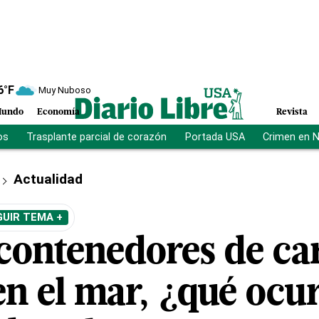
6
°F
Muy Nuboso
undo
Economía
Revista
os
Trasplante parcial de corazón
Portada USA
Crimen en 
Actualidad
GUIR TEMA +
 contenedores de ca
en el mar, ¿qué ocu