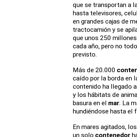
que se transportan a 
hasta televisores, cel
en grandes cajas de m
tractocamión y se apil
que unos 250 millone
cada año, pero no todo
previsto.
Más de 20.000
conte
caído por la borda en 
contenido ha llegado 
y los hábitats de anim
basura en el
mar
. La m
hundiéndose hasta el 
En mares agitados, lo
un solo
contenedor
ha