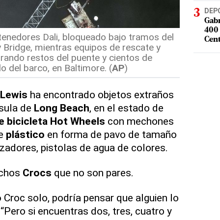
DEP
Gabr
400 
tenedores Dali, bloqueado bajo tramos del
Cent
 Bridge, mientras equipos de rescate y
rando restos del puente y cientos de
 del barco, en Baltimore. (
AP
)
Lewis
ha encontrado objetos extraños
nsula de
Long Beach
, en el estado de
 bicicleta
Hot Wheels
con mechones
de
plástico
en forma de pavo de tamaño
zadores, pistolas de agua de colores.
chos
Crocs
que no son pares.
o
Croc solo, podría pensar que alguien lo
. “Pero si encuentras dos, tres, cuatro y