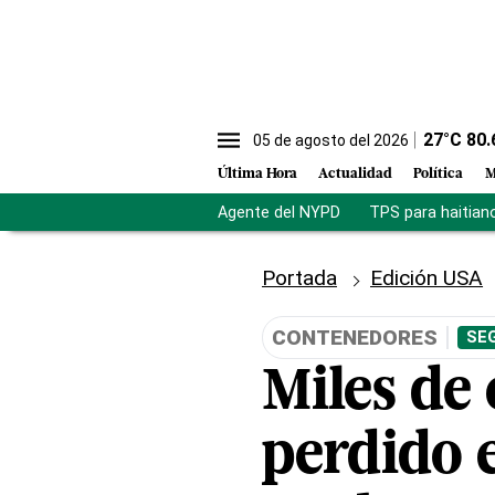
27
°C
80.
05 de agosto del 2026
Última Hora
Actualidad
Política
M
Agente del NYPD
TPS para haitian
Portada
Edición USA
CONTENEDORES
SE
Miles de
perdido 