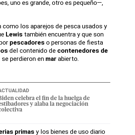
es, uno es grande, otro es pequeño—,
 como los aparejos de pesca usados y
ue
Lewis
también encuentra y que son
 por
pescadores
o personas de fiesta
tos
del contenido de
contenedores de
 se perdieron en
mar
abierto.
ACTUALIDAD
Biden celebra el fin de la huelga de
estibadores y alaba la negociación
colectiva
rias primas
y los bienes de uso diario