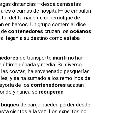
largas distancias —desde camisetas
ulares o camas de hospital— se embalan
etal del tamaño de un remolque de
an en barcos. Un grupo comercial dice
s de
contenedores
cruzan los
océanos
s llegan a su destino como estaba
nedores
de transporte
mar
ítimo han
la última década y media. Su diverso
a las costas, ha envenenado pesquerías
ales, y se ha sumado a los remolinos de
ayoría de los
contenedores
acaban
fondo y nunca se
recuperan
.
s
buques
de carga pueden perder desde
sta cientos a la vez. Los expertos no