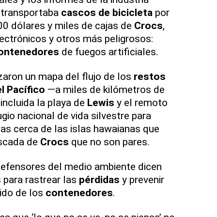
 transportaba
cascos de bicicleta
por
0 dólares y miles de cajas de
Crocs
,
ctrónicos y otros más peligrosos:
ontenedores
de fuegos artificiales.
zaron un mapa del flujo de los
restos
l Pacífico
—a miles de kilómetros de
 incluida la playa de
Lewis
y el remoto
ugio nacional de vida silvestre para
as cerca de las islas hawaianas que
ascada de
Crocs
que no son pares.
defensores del medio ambiente dicen
para rastrear las
pérdidas
y prevenir
nido de los
contenedores
.