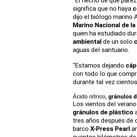
“El hecho de que parezc
significa que no haya
c
dijo el biólogo marino
Marino Nacional de l
quien ha estudiado du
ambiental
de un solo
aguas del santuario.
“Estamos dejando
cáp
con todo lo que comp
durante tal vez cientos
Ácido nítrico,
gránulos d
Los vientos del verano
gránulos de plástico
a
tres años después de q
barco
X-Press Pearl
ar
cuantos kilómetros de 