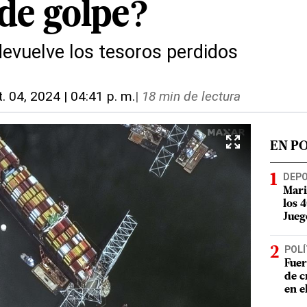
 de golpe?
evuelve los tesoros perdidos
t. 04, 2024 | 04:41 p. m.
|
18 min de lectura
EN P
DEP
Mari
los 
Jueg
POLÍ
Fuer
de c
en e