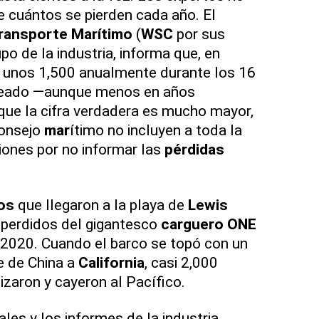
 cuántos se pierden cada año. El
ransporte Marítimo
(
WSC
por sus
upo de la industria, informa que, en
n unos 1,500 anualmente durante los 16
treado —aunque menos en años
 que la cifra verdadera es mucho mayor,
onsejo
mar
ítimo no incluyen a toda la
ciones por no informar las
pérdidas
os
que llegaron a la playa de
Lewis
 perdidos del gigantesco
carguero
ONE
2020. Cuando el barco se topó con un
je de China a
California
, casi 2,000
izaron y cayeron al Pacífico.
les y los informes de la industria