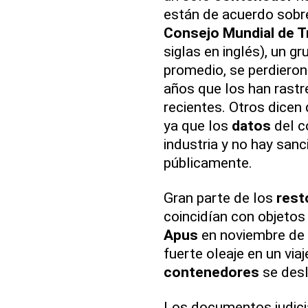
están de acuerdo sobre
Consejo Mundial de T
siglas en inglés), un gr
promedio, se perdiero
años que los han ras
recientes. Otros dicen
ya que los
datos
del c
industria y no hay san
públicamente.
Gran parte de los
rest
coincidían con objetos
Apus
en noviembre de 
fuerte oleaje en un via
contenedores
se desl
Los documentos judicia