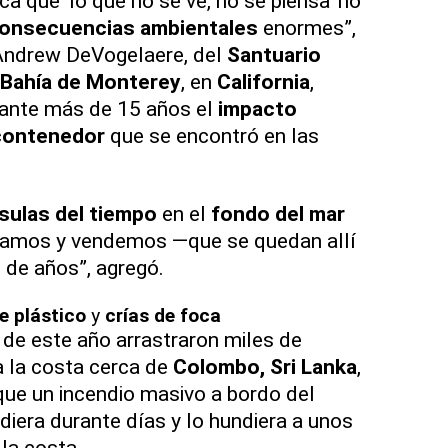
a que ‘lo que no se ve, no se piensa’ no
onsecuencias ambientales
enormes”,
 Andrew DeVogelaere, del
Santuario
a Bahía de Monterey
, en
California
,
rante más de 15 años el
impacto
contenedor
que se encontró en las
sulas del tiempo
en el
fondo del mar
ramos y vendemos —que se quedan allí
 de años”, agregó.
e plástico
y
crías de foca
 de este año arrastraron miles de
 la costa cerca de
Colombo, Sri Lanka
,
ue un incendio masivo a bordo del
diera durante días y lo hundiera a unos
la costa.