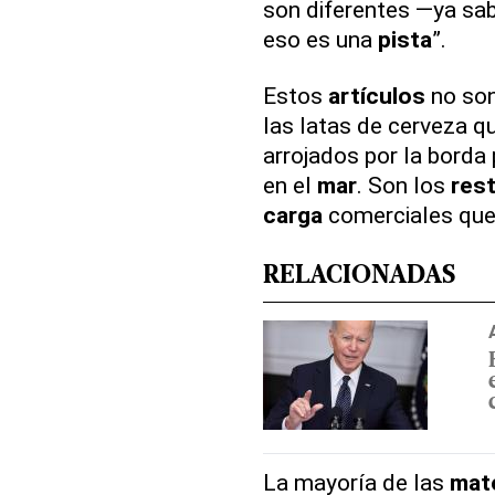
son diferentes —ya sab
eso es una
pista
”.
Estos
artículos
no son
las latas de cerveza q
arrojados por la borda
en el
mar
. Son los
res
carga
comerciales que
RELACIONADAS
La mayoría de las
mate