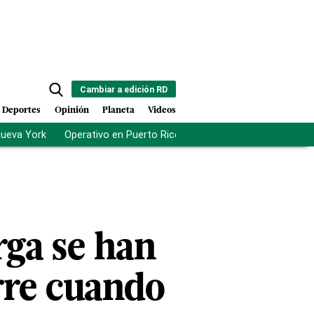
Cambiar a edición RD
Deportes
Opinión
Planeta
Videos
Nueva York
Operativo en Puerto Rico
Crimen organizado
Ca
rga se han
rre cuando