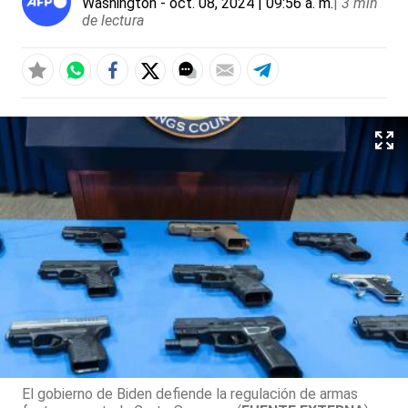
Washington
- oct. 08, 2024 | 09:56 a. m.
|
3 min
de lectura
El gobierno de Biden defiende la regulación de armas