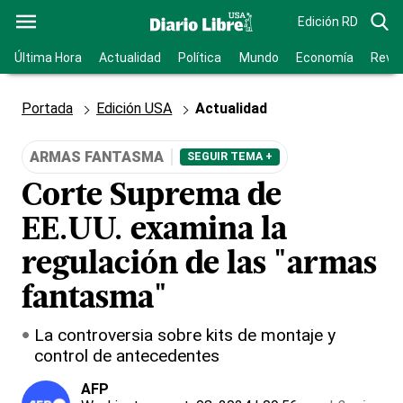
Edición RD
Última Hora
Actualidad
Política
Mundo
Economía
Revis
Portada
Edición USA
Actualidad
ARMAS FANTASMA
SEGUIR TEMA +
Corte Suprema de
EE.UU. examina la
regulación de las "armas
fantasma"
La controversia sobre kits de montaje y
control de antecedentes
AFP