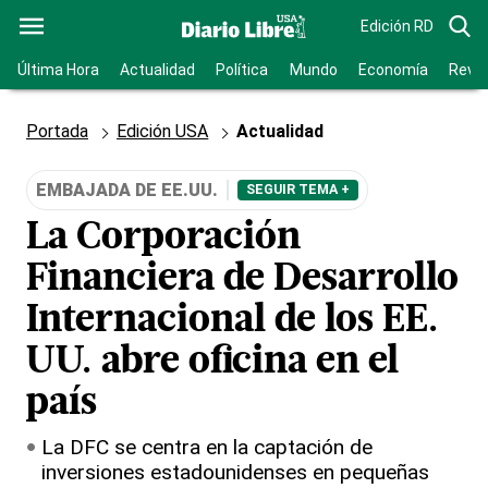
Edición RD
Última Hora
Actualidad
Política
Mundo
Economía
Revis
Portada
Edición USA
Actualidad
EMBAJADA DE EE.UU.
SEGUIR TEMA +
La Corporación
Financiera de Desarrollo
Internacional de los EE.
UU. abre oficina en el
país
La DFC se centra en la captación de
inversiones estadounidenses en pequeñas