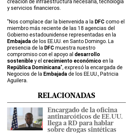
creación de infraestructura necesaria, tecnología
y servicios financieros.
"Nos complace dar la bienvenida a la
DFC
como el
miembro más reciente de las 18 agencias del
Gobierno estadounidense representadas en la
Embajada
de los EE.UU. en Santo Domingo. La
presencia de la
DFC
muestra nuestro
compromiso con el apoyo al
desarrollo
sostenible
y el
crecimiento económico
en la
República Dominicana
", expresó la encargada de
Negocios de la
Embajada
de los EE.UU., Patricia
Aguilera.
RELACIONADAS
Encargado de la oficina
antinarcóticos de EE.UU.
llega a RD para hablar
sobre drogas sintéticas