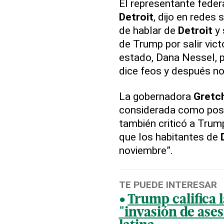
El representante feder
Detroit
, dijo en redes
de hablar de
Detroit
y 
de Trump por salir vict
estado, Dana Nessel, pu
dice feos y después nos 
La gobernadora
Gretc
considerada como posi
también criticó a Trum
que los habitantes de
noviembre”.
TE PUEDE INTERESAR
Trump califica 
"invasión de ase