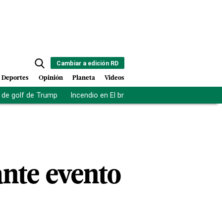
Cambiar a edición RD
Deportes
Opinión
Planeta
Videos
de golf de Trump
Incendio en El bronx
Muerte asistida en NY
ante evento