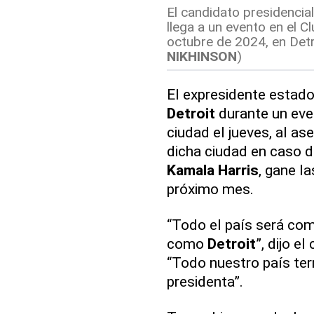
El candidato presidencia
llega a un evento en el C
octubre de 2024, en Detro
NIKHINSON
)
El expresidente estad
Detroit
durante un eve
ciudad el jueves, al a
dicha ciudad en caso d
Kamala Harris
, gane l
próximo mes.
“Todo el país será com
como
Detroit
”, dijo e
“Todo nuestro país t
presidenta”.