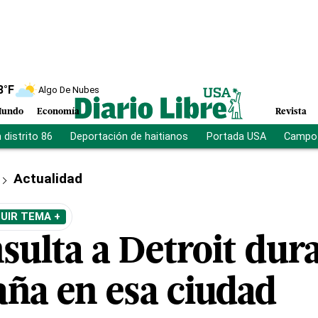
8
°F
Algo De Nubes
undo
Economía
Revista
distrito 86
Deportación de haitianos
Portada USA
Campo 
Actualidad
UIR TEMA +
sulta a Detroit dur
ña en esa ciudad