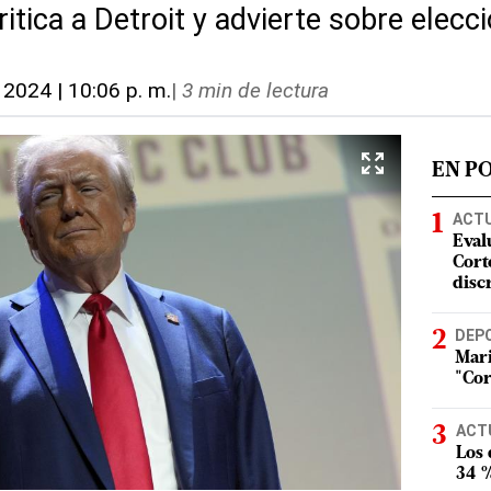
tica a Detroit y advierte sobre elecc
, 2024 | 10:06 p. m.
|
3 min de lectura
EN P
ACT
Eval
Corte
disc
DEP
Mari
"Cor
ACT
Los
34 %