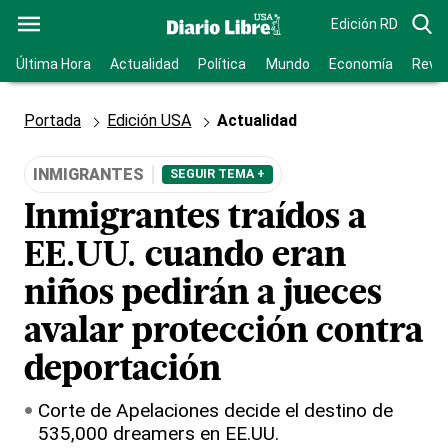
Edición RD
Última Hora
Actualidad
Política
Mundo
Economía
Revis
Portada
Edición USA
Actualidad
INMIGRANTES
SEGUIR TEMA +
Inmigrantes traídos a
EE.UU. cuando eran
niños pedirán a jueces
avalar protección contra
deportación
Corte de Apelaciones decide el destino de
535,000 dreamers en EE.UU.