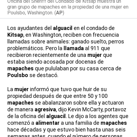
Oficina del Sheriff del Condado de Kitsap muestra un
gran grupo de mapaches en la propiedad de una mujer en
Poulsbo, Washington. (
AP
)
Los ayudantes del
alguacil
en el condado de
Kitsap
, en Washington, reciben con frecuencia
llamadas sobre animales: ganado suelto, perros
problemáticos. Pero la
llamada
al 911 que
recibieron recientemente de una
mujer
que
estaba siendo acosada por docenas de
mapaches
que pululaban por su casa cerca de
Poulsbo
se destacó.
La
mujer
informó que tuvo que huir de su
propiedad después de que entre 50 y 100
mapaches
se abalanzaron sobre ella y actuaron
de manera
agresiva
, dijo Kevin McCarty, portavoz
de la oficina del
alguacil
. Le dijo a los agentes que
comenzó a
alimentar
a una familia de
mapaches
hace décadas y que estuvo bien hasta unas seis
semanas antes, cuando el número de personas