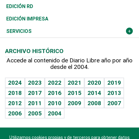
Ocenanía
Telecom.
Sociales
Tenis
El Espía
Historia
Revista
EDICIÓN RD
Caribe
Global y variable
Novedades
Olimpismo
Noticiero Poteleche
Martes de tecnología
Deportes
EDICIÓN IMPRESA
Resto del mundo
Economía personal
Podcast Arte Libre
Más deportes
Columnistas
Cambio climático
Opinión
SERVICIOS
Macroeconomía
Mi mascota
Resultados deportivos
Lecturas
Planeta
Efemérides
ARCHIVO HISTÓRICO
Hablando con el pediatra
Línea de hit
Más firmas
Hecho en casa
Cumpleaños
Accede al contenido de Diario Libre año por año
desde el 2004.
Diario de nutrición
BRV
Mundo gamer
RSS
Vida y familia
TBT Deportivo
Guía del dinero
Horóscopos
2024
2023
2022
2021
2020
2019
Eñe
2018
2017
2016
2015
2014
2013
Crucigramas
2012
2011
2010
2009
2008
2007
Celebrando la vida
2006
2005
2004
Sin complejos
En pocas palabras
Utilizamos cookies propias y de terceros para obtener datos