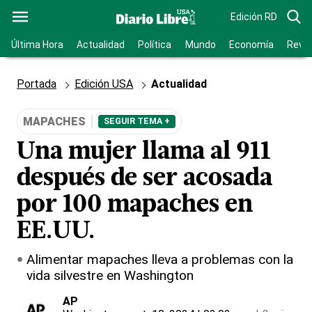
Edición RD
Última Hora
Actualidad
Política
Mundo
Economía
Revis
Portada
Edición USA
Actualidad
MAPACHES
SEGUIR TEMA +
Una mujer llama al 911
después de ser acosada
por 100 mapaches en
EE.UU.
Alimentar mapaches lleva a problemas con la
vida silvestre en Washington
AP