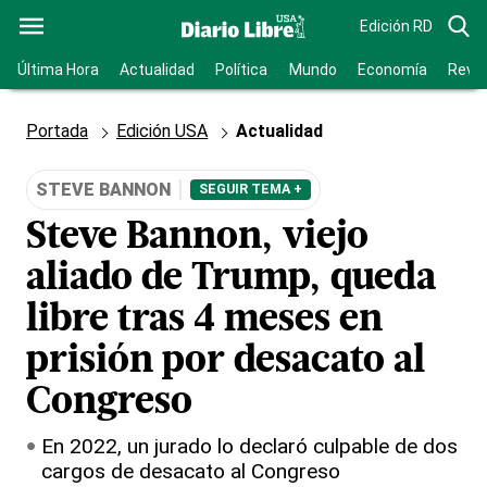
Edición RD
Última Hora
Actualidad
Política
Mundo
Economía
Revis
Portada
Edición USA
Actualidad
STEVE BANNON
SEGUIR TEMA +
Steve Bannon, viejo
aliado de Trump, queda
libre tras 4 meses en
prisión por desacato al
Congreso
En 2022, un jurado lo declaró culpable de dos
cargos de desacato al Congreso