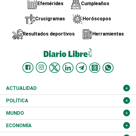
Efemérides
Cumpleaños
Crucigramas
Horóscopos
Resultados deportivos
Herramientas
ACTUALIDAD
Nacional
POLÍTICA
Ciudad
Partidos
MUNDO
Educación
JCE
Estados Unidos
ECONOMÍA