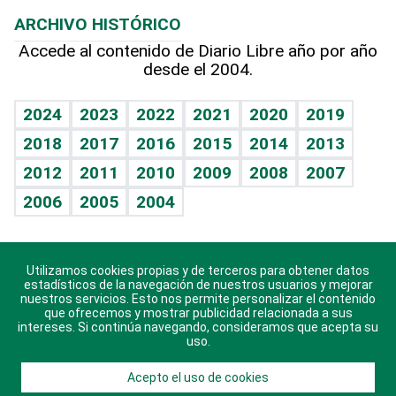
Resultados deportivos
Lecturas
Planeta
Efemérides
ARCHIVO HISTÓRICO
Hablando con el pediatra
Línea de hit
Más firmas
Hecho en casa
Cumpleaños
Accede al contenido de Diario Libre año por año
desde el 2004.
Diario de nutrición
BRV
Mundo gamer
RSS
Vida y familia
TBT Deportivo
Guía del dinero
Horóscopos
2024
2023
2022
2021
2020
2019
Eñe
2018
2017
2016
2015
2014
2013
Crucigramas
2012
2011
2010
2009
2008
2007
Celebrando la vida
2006
2005
2004
Sin complejos
En pocas palabras
Utilizamos cookies propias y de terceros para obtener datos
Descarga nuestras aplicaciones para Android, iOS y
Escuchando al corazón
estadísticos de la navegación de nuestros usuarios y mejorar
sistema Huawei.
nuestros servicios. Esto nos permite personalizar el contenido
que ofrecemos y mostrar publicidad relacionada a sus
Economía Personal
intereses. Si continúa navegando, consideramos que acepta su
uso.
Consulta Libre
Acepto el uso de cookies
© 2021 Diario Libre, todos los derechos reservados.