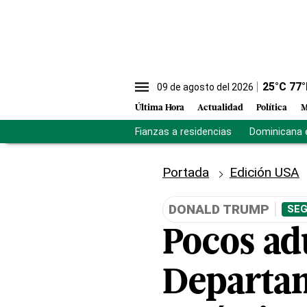
25
°C
77
°
09 de agosto del 2026
Última Hora
Actualidad
Política
M
Fianzas a residencias
Dominicana 
Portada
Edición USA
DONALD TRUMP
SEG
Pocos ad
Departame