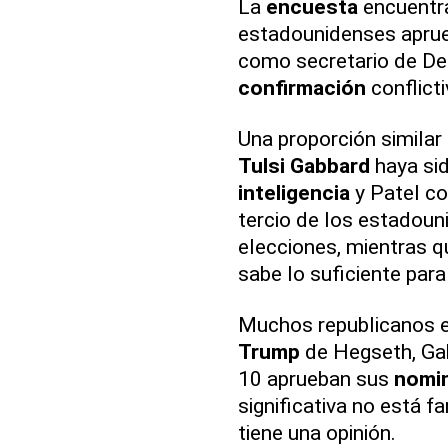
La
encuesta
encuentra
estadounidenses apru
como secretario de De
confirmación
conflicti
Una proporción similar
Tulsi Gabbard
haya sid
inteligencia
y Patel co
tercio de los estadou
elecciones, mientras qu
sabe lo suficiente para
Muchos republicanos e
Trump
de Hegseth, Gab
10 aprueban sus
nomi
significativa no está 
tiene una opinión.