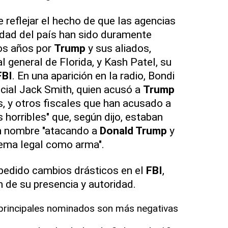
 reflejar el hecho de que las agencias
idad del país han sido duramente
mos años por
Trump
y sus aliados,
al general de Florida, y Kash Patel, su
FBI
. En una aparición en la radio, Bondi
ecial Jack Smith, quien acusó a
Trump
, y otros fiscales que han acusado a
horribles" que, según dijo, estaban
n nombre "atacando a
Donald Trump
y
tema legal como arma".
a pedido cambios drásticos en el
FBI
,
n de su presencia y autoridad.
 principales nominados son más negativas