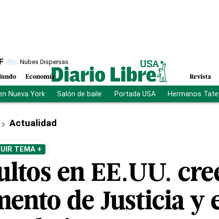
F
Nubes Dispersas
undo
Economía
Revista
en Nueva York
Salón de baile
Portada USA
Hermanos Tate
Actualidad
UIR TEMA +
ultos en EE.UU. cre
nto de Justicia y e