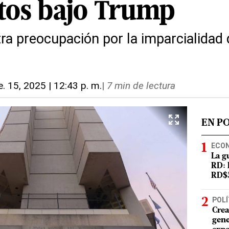
stos bajo Trump
a preocupación por la imparcialidad 
e. 15, 2025 | 12:43 p. m.
|
7 min de lectura
EN P
ECO
La g
RD: 
RD$5
POLÍ
Crea
gene