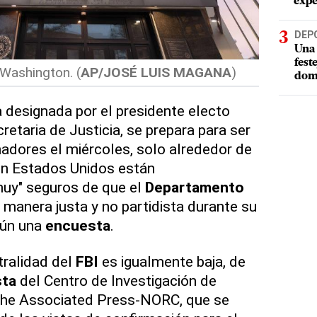
expe
DEP
Una 
fest
 Washington. (
AP/JOSÉ LUIS MAGANA
)
dom
 designada por el presidente electo
retaria de Justicia, se prepara para ser
nadores el miércoles, solo alrededor de
en Estados Unidos están
uy" seguros de que el
Departamento
manera justa y no partidista durante su
gún una
encuesta
.
tralidad del
FBI
es igualmente baja, de
ta
del Centro de Investigación de
The Associated Press-NORC, que se