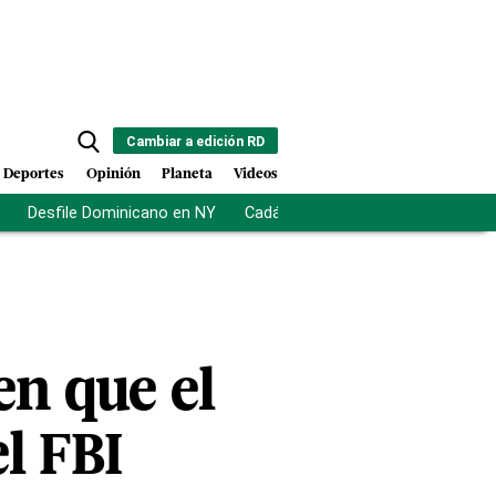
Cambiar a edición RD
Deportes
Opinión
Planeta
Videos
Desfile Dominicano en NY
Cadáveres en Chicago
Centro d
en que el
l FBI