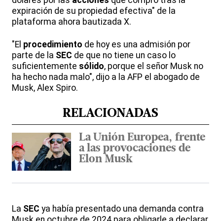
dólares por las
acciones
que compró tras la
expiración de su propiedad efectiva" de la
plataforma ahora bautizada X.
"El
procedimiento
de hoy es una admisión por
parte de la
SEC
de que no tiene un caso lo
suficientemente
sólido
, porque el señor Musk no
ha hecho nada malo", dijo a la AFP el abogado de
Musk, Alex Spiro.
RELACIONADAS
La Unión Europea, frente
a las provocaciones de
Elon Musk
La
SEC
ya había presentado una demanda contra
Musk en octubre de 2024 para obligarle a declarar