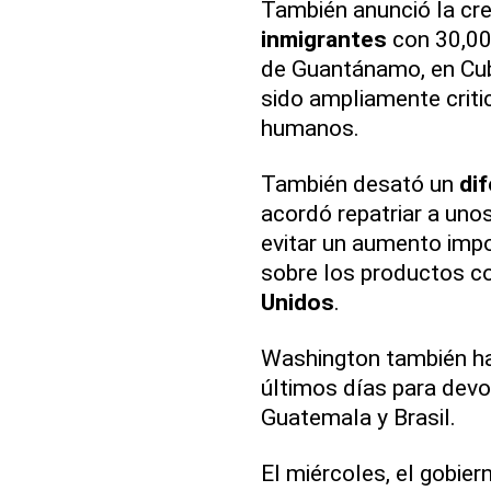
También anunció la cr
inmigrantes
con 30,000
de Guantánamo, en Cuba
sido ampliamente crit
humanos.
También desató un
di
acordó repatriar a un
evitar un aumento imp
sobre los productos c
Unidos
.
Washington también ha
últimos días para devo
Guatemala y Brasil.
El miércoles, el gobie