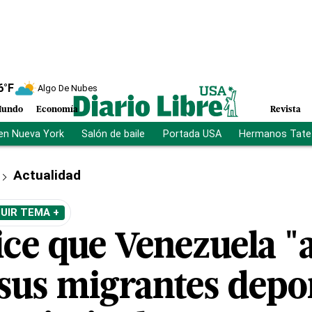
6
°F
Algo De Nubes
undo
Economía
Revista
en Nueva York
Salón de baile
Portada USA
Hermanos Tate
Actualidad
UIR TEMA +
ce que Venezuela "
 sus migrantes depo