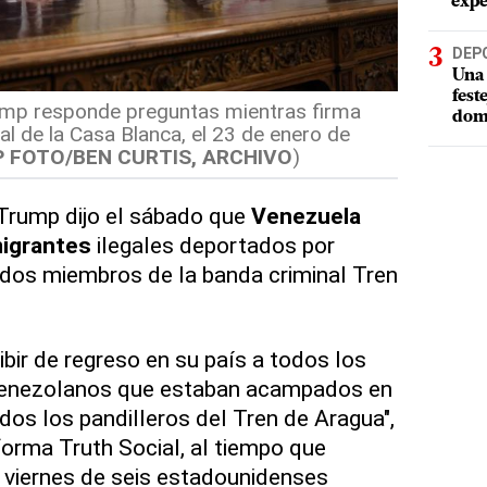
expe
DEP
Una 
fest
ump responde preguntas mientras firma
dom
al de la Casa Blanca, el 23 de enero de
P FOTO/BEN CURTIS, ARCHIVO
)
rump dijo el sábado que
Venezuela
igrantes
ilegales deportados por
uidos miembros de la banda criminal Tren
bir de regreso en su país a todos los
venezolanos que estaban acampados en
uidos los pandilleros del Tren de Aragua",
forma Truth Social, al tiempo que
l viernes de seis estadounidenses