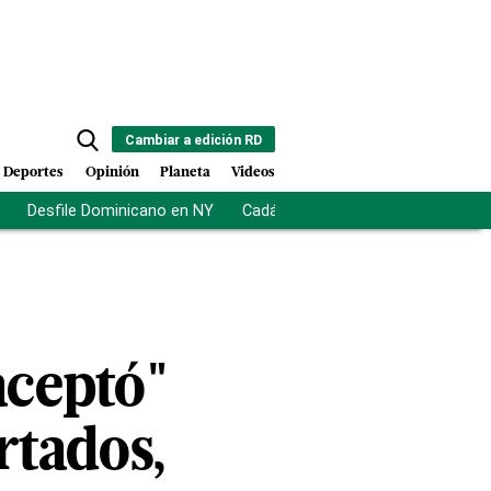
Cambiar a edición RD
Deportes
Opinión
Planeta
Videos
Desfile Dominicano en NY
Cadáveres en Chicago
Centro d
aceptó"
rtados,