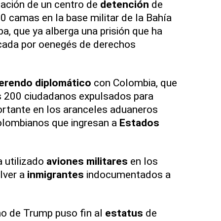
eación de un centro de
detención
de
 camas en la base militar de la Bahía
, que ya alberga una prisión que ha
icada por oenegés de derechos
ferendo
diplomático
con Colombia, que
os 200 ciudadanos expulsados para
ortante en los aranceles aduaneros
olombianos que ingresan a
Estados
 utilizado
aviones
militares
en los
lver a
inmigrantes
indocumentados a
rno de Trump puso fin al
estatus
de