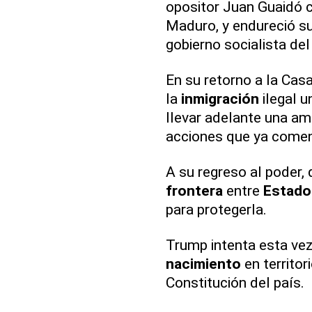
opositor Juan Guaidó
Maduro, y endureció s
gobierno socialista de
En su retorno a la Cas
la
inmigración
ilegal 
llevar adelante una a
acciones que ya comen
A su regreso al poder,
frontera
entre
Estado
para protegerla.
Trump intenta esta vez
nacimiento
en territo
Constitución del país.