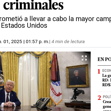
 criminales
ometió a llevar a cabo la mayor cam
e Estados Unidos
b. 01, 2025 | 01:57 p. m.
|
4 min de lectura
EN P
ECO
La g
RD: 
RD$5
POLÍ
Crea
gene