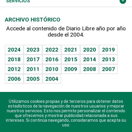
Noticiero Poteleche
Cambio climático
Opinión
SERVICIOS
Macroeconomía
Mi mascota
Resultados deportivos
Columnistas
Planeta
Efemérides
ARCHIVO HISTÓRICO
Hablando con el pediatra
Línea de hit
Lecturas
Hecho en casa
Cumpleaños
Accede al contenido de Diario Libre año por año
desde el 2004.
Diario de nutrición
BRV
Más firmas
Mundo gamer
RSS
Vida y familia
TBT Deportivo
Guía del dinero
Horóscopos
2024
2023
2022
2021
2020
2019
Eñe
2018
2017
2016
2015
2014
2013
Juegos
2012
2011
2010
2009
2008
2007
Celebrando la vida
2006
2005
2004
Sin complejos
En pocas palabras
Utilizamos cookies propias y de terceros para obtener datos
Descarga nuestras aplicaciones para Android, iOS y
Escuchando al corazón
estadísticos de la navegación de nuestros usuarios y mejorar
sistema Huawei.
nuestros servicios. Esto nos permite personalizar el contenido
que ofrecemos y mostrar publicidad relacionada a sus
Economía Personal
intereses. Si continúa navegando, consideramos que acepta su
uso.
Consulta Libre