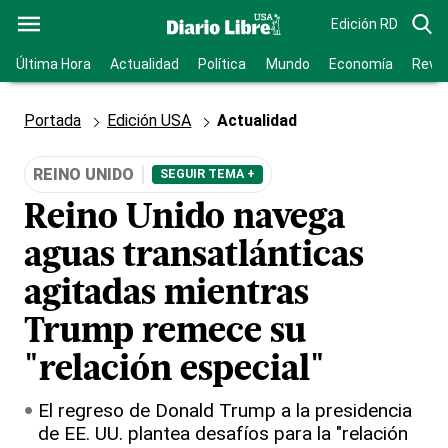
Edición RD
Última Hora
Actualidad
Política
Mundo
Economía
Revis
Portada
Edición USA
Actualidad
REINO UNIDO
SEGUIR TEMA +
Reino Unido navega
aguas transatlánticas
agitadas mientras
Trump remece su
"relación especial"
El regreso de Donald Trump a la presidencia
de EE. UU. plantea desafíos para la "relación