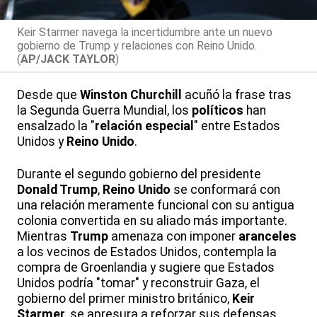
Keir Starmer navega la incertidumbre ante un nuevo
gobierno de Trump y relaciones con Reino Unido.
(
AP/JACK TAYLOR
)
Desde que
Winston Churchill
acuñó la frase tras
la Segunda Guerra Mundial, los
políticos
han
ensalzado la "
relación especial
" entre Estados
Unidos y
Reino Unido
.
Durante el segundo gobierno del presidente
Donald Trump
,
Reino Unido
se conformará con
una relación meramente funcional con su antigua
colonia convertida en su aliado más importante.
Mientras
Trump
amenaza con imponer
aranceles
a los vecinos de Estados Unidos, contempla la
compra de Groenlandia y sugiere que Estados
Unidos podría "tomar" y reconstruir Gaza, el
gobierno del primer ministro británico,
Keir
Starmer
, se apresura a reforzar sus defensas