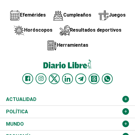
Efemérides
Cumpleaños
Juegos
Horóscopos
Resultados deportivos
Herramientas
ACTUALIDAD
Nacional
POLÍTICA
Ciudad
Partidos
MUNDO