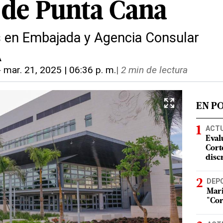
 de Punta Cana
os en Embajada y Agencia Consular
A
-
mar. 21, 2025 | 06:36 p. m.
|
2 min de lectura
EN P
ACT
Eval
Corte
disc
DEP
Mari
"Cor