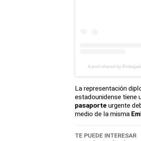
A post shared by Embaja
La representación dipl
estadounidense tiene un
pasaporte
urgente deb
medio de la misma
Em
TE PUEDE INTERESAR