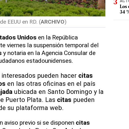
ACT
Los
34 %
de EEUU en RD. (
ARCHIVO
)
tados Unidos
en la República
e viernes la suspensión temporal del
s
y notaria en la Agencia Consular de
iudadanos estadounidenses.
s interesados pueden hacer
citas
os
en las otras oficinas en el país
jada
ubicada en Santo Domingo y la
e Puerto Plata. Las
citas
pueden
 de su plataforma web.
n aviso previo si se disponen
citas