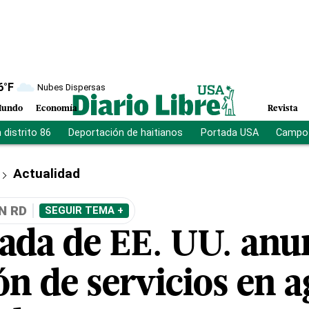
6
°F
Nubes Dispersas
undo
Economía
Revista
distrito 86
Deportación de haitianos
Portada USA
Campo 
Actualidad
N RD
SEGUIR TEMA +
ada de EE. UU. anu
ón de servicios en a