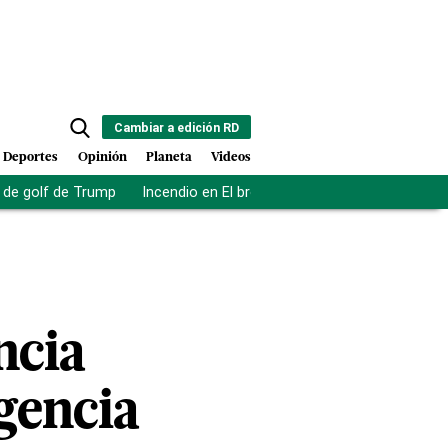
Cambiar a edición RD
Deportes
Opinión
Planeta
Videos
de golf de Trump
Incendio en El bronx
Muerte asistida en NY
ncia
gencia