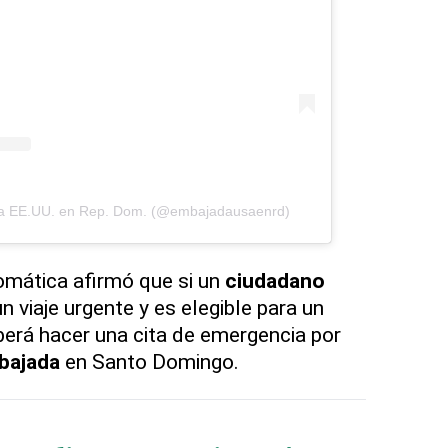
da EE.UU. en Rep. Dom. (@embajadausaenrd)
omática afirmó que si un
ciudadano
 viaje urgente y es elegible para un
erá hacer una cita de emergencia por
bajada
en Santo Domingo.