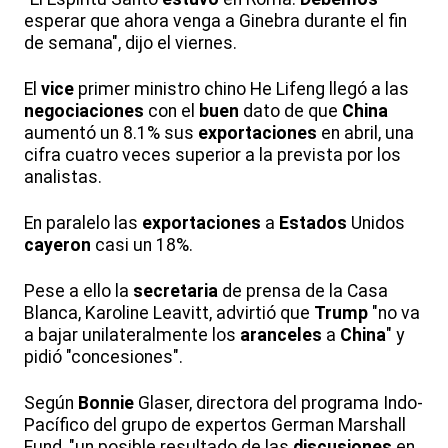
esperar que ahora venga a Ginebra durante el fin
de semana", dijo el viernes.
El
vice
primer ministro chino He Lifeng llegó a las
negociaciones
con el
buen
dato de que
China
aumentó un 8.1% sus
exportaciones
en abril, una
cifra cuatro veces superior a la prevista por los
analistas.
En paralelo las
exportaciones
a
Estados
Unidos
cayeron
casi un 18%.
Pese a ello la
secretaria
de prensa de la Casa
Blanca, Karoline Leavitt, advirtió que
Trump
"no va
a bajar unilateralmente los
aranceles
a
China
" y
pidió "concesiones".
Según
Bonnie
Glaser, directora del programa Indo-
Pacífico del grupo de expertos German Marshall
Fund, "un posible resultado de las
discusiones
en