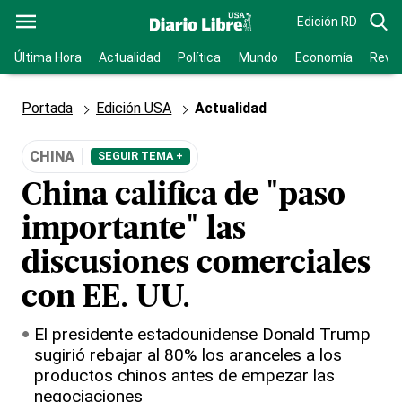
Edición RD
Última Hora
Actualidad
Política
Mundo
Economía
Revis
Portada
Edición USA
Actualidad
CHINA
SEGUIR TEMA +
China califica de "paso
importante" las
discusiones comerciales
con EE. UU.
El presidente estadounidense Donald Trump
sugirió rebajar al 80% los aranceles a los
productos chinos antes de empezar las
negociaciones