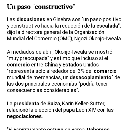
Un paso "constructivo"
Las
discusiones
en Ginebra son "un paso positivo
y constructivo hacia la reducción de la
escalada
",
dijo la directora general de la Organización
Mundial del Comercio (OMC), Ngozi Okonjo-Iweala.
A mediados de abril, Okonjo-Iweala se mostró
"muy preocupada" y estimó que incluso si el
comercio
entre
China
y
Estados
Unidos
"representa solo alrededor del 3% del
comercio
mundial de mercancías, un
desacoplamiento
" de
las dos principales economías "podría tener
consecuencias considerables".
La
presidenta
de
Suiza
, Karin Keller-Sutter,
relacionó la elección del papa León XIV con las
negociaciones
.
"El Espíritu Santo
estuvo
en Roma.
Debemos