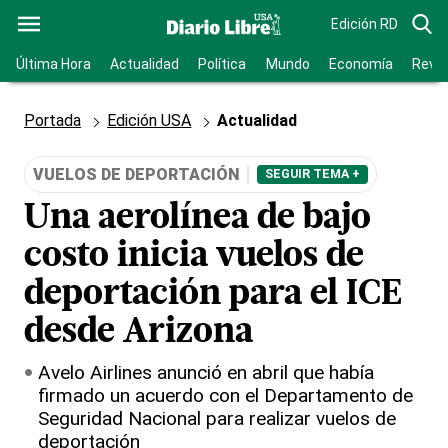
Edición RD
Última Hora
Actualidad
Política
Mundo
Economía
Revis
Portada
Edición USA
Actualidad
VUELOS DE DEPORTACIÓN
SEGUIR TEMA +
Una aerolínea de bajo
costo inicia vuelos de
deportación para el ICE
desde Arizona
Avelo Airlines anunció en abril que había
firmado un acuerdo con el Departamento de
Seguridad Nacional para realizar vuelos de
deportación