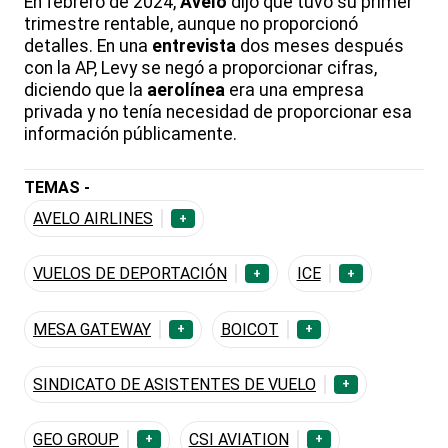
En febrero de 2024,
Avelo
dijo que tuvo su primer
trimestre rentable, aunque no proporcionó
detalles. En una
entrevista
dos meses después
con la AP, Levy se negó a proporcionar cifras,
diciendo que la
aerolínea
era una empresa
privada y no tenía necesidad de proporcionar esa
información públicamente.
TEMAS -
AVELO AIRLINES
+
VUELOS DE DEPORTACIÓN
ICE
+
+
MESA GATEWAY
BOICOT
+
+
SINDICATO DE ASISTENTES DE VUELO
+
GEO GROUP
CSI AVIATION
+
+