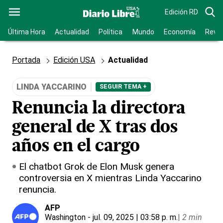
Edición RD
Última Hora
Actualidad
Política
Mundo
Economía
Revis
Portada
Edición USA
Actualidad
LINDA YACCARINO
SEGUIR TEMA +
Renuncia la directora
general de X tras dos
años en el cargo
El chatbot Grok de Elon Musk genera
controversia en X mientras Linda Yaccarino
renuncia.
AFP
Washington
- jul. 09, 2025 | 03:58 p. m.
|
2 min