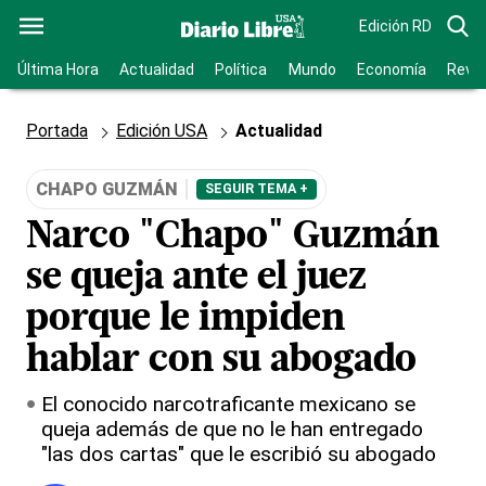
Edición RD
Última Hora
Actualidad
Política
Mundo
Economía
Revis
Portada
Edición USA
Actualidad
CHAPO GUZMÁN
SEGUIR TEMA +
Narco "Chapo" Guzmán
se queja ante el juez
porque le impiden
hablar con su abogado
El conocido narcotraficante mexicano se
queja además de que no le han entregado
"las dos cartas" que le escribió su abogado