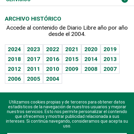
Macroeconomía
Mi mascota
Resultados deportivos
Noticiero Poteleche
Planeta
Efemérides
ARCHIVO HISTÓRICO
Hablando con el pediatra
Línea de hit
Columnistas
Hecho en casa
Cumpleaños
Accede al contenido de Diario Libre año por año
desde el 2004.
Diario de nutrición
Libreta deportiva
Lecturas
Mundo gamer
RSS
Vida y familia
BRV
Más firmas
Guía del dinero
Horóscopos
2024
2023
2022
2021
2020
2019
Eñe
TBT Deportivo
2018
2017
2016
2015
2014
2013
Juegos
2012
2011
2010
2009
2008
2007
Celebrando la vida
2006
2005
2004
Sin complejos
En pocas palabras
Utilizamos cookies propias y de terceros para obtener datos
Descarga nuestras aplicaciones para Android, iOS y
Escuchando al corazón
estadísticos de la navegación de nuestros usuarios y mejorar
sistema Huawei.
nuestros servicios. Esto nos permite personalizar el contenido
que ofrecemos y mostrar publicidad relacionada a sus
Economía Personal
intereses. Si continúa navegando, consideramos que acepta su
uso.
Consulta Libre