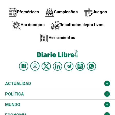
Efemérides
Cumpleaños
Juegos
Horóscopos
Resultados deportivos
Herramientas
ACTUALIDAD
Nacional
POLÍTICA
Ciudad
Partidos
MUNDO
Educación
JCE