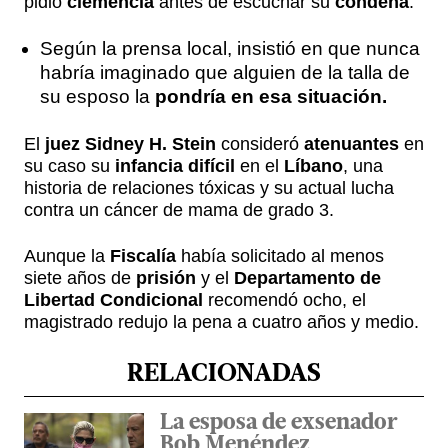
pidió
clemencia
antes de escuchar su
condena
.
Según la prensa local, insistió en que nunca
habría imaginado que alguien de la talla de
su esposo la
pondría en esa situación.
El
juez Sidney H. Stein
consideró
atenuantes
en
su caso su
infancia difícil
en el
Líbano
, una
historia de relaciones tóxicas y su actual lucha
contra un cáncer de mama de grado 3.
Aunque la
Fiscalía
había solicitado al menos
siete años de
prisión
y el
Departamento de
Libertad Condicional
recomendó ocho, el
magistrado redujo la pena a cuatro años y medio.
RELACIONADAS
La esposa de exsenador
Bob Menéndez,