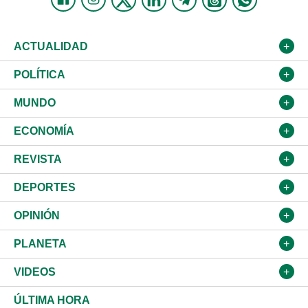
ACTUALIDAD
Nacional
POLÍTICA
Ciudad
Partidos
MUNDO
Educación
JCE
Estados Unidos
ECONOMÍA
Salud
TSE
América Latina
Finanzas
REVISTA
Justicia
Congreso Nacional
Haití
Turismo
Música
DEPORTES
Política
Gobierno
España
Agro
Cine
Baloncesto
OPINIÓN
Sucesos
Europa
Empleo
Cultura
Fútbol
ADC
PLANETA
A Fondo
Canadá
Negocios
Farándula
Béisbol
Delante del Sol
Medioambiente
VIDEOS
Diálogo Libre
Medio Oriente
Energía
Moda
Motor
Tintineo
Ciencia
Actualidad
ÚLTIMA HORA