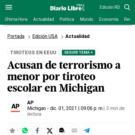
Edición RD
Última Hora
Actualidad
Política
Mundo
Economía
Revis
Portada
Edición USA
Actualidad
TIROTEOS EN EEUU
SEGUIR TEMA +
Acusan de terrorismo a
menor por tiroteo
escolar en Michigan
AP
Michigan
- dic. 01, 2021 | 09:06 p. m.
|
3 min de
lectura