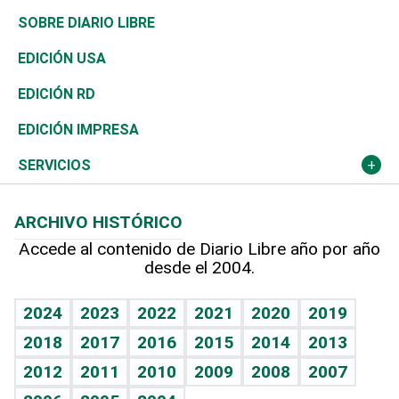
José Boquete
Asia
Consumo
Belleza
Golf
De buena tinta
Clima
Mundo
SOBRE DIARIO LIBRE
Reportajes
África
Vivienda
Buena Vida
Ciclismo
En Directo
Tecnología
Economía
EDICIÓN USA
Ocenanía
Telecom.
Sociales
Tenis
El Espía
Historia
Revista
EDICIÓN RD
Caribe
Global y variable
Novedades
Olimpismo
Noticiero Poteleche
Martes de tecnología
Deportes
EDICIÓN IMPRESA
Resto del mundo
Economía personal
Podcast Arte Libre
Más deportes
Columnistas
Cambio climático
Opinión
SERVICIOS
Macroeconomía
Mi mascota
Resultados deportivos
Lecturas
Planeta
Efemérides
ARCHIVO HISTÓRICO
Hablando con el pediatra
Línea de hit
Más firmas
Hecho en casa
Cumpleaños
Accede al contenido de Diario Libre año por año
desde el 2004.
Diario de nutrición
BRV
Mundo gamer
RSS
Vida y familia
TBT Deportivo
Guía del dinero
Horóscopos
2024
2023
2022
2021
2020
2019
Eñe
2018
2017
2016
2015
2014
2013
Crucigramas
2012
2011
2010
2009
2008
2007
Celebrando la vida