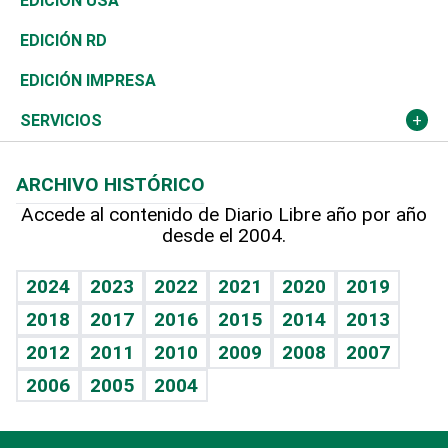
Economía
EDICIÓN USA
Ocenanía
Telecom.
Sociales
Tenis
El Espía
Historia
Revista
EDICIÓN RD
Caribe
Global y variable
Novedades
Olimpismo
Noticiero Poteleche
Martes de tecnología
Deportes
EDICIÓN IMPRESA
Resto del mundo
Economía personal
Podcast Arte Libre
Más deportes
Columnistas
Cambio climático
Opinión
SERVICIOS
Macroeconomía
Mi mascota
Resultados deportivos
Lecturas
Planeta
Efemérides
ARCHIVO HISTÓRICO
Hablando con el pediatra
Línea de hit
Más firmas
Hecho en casa
Cumpleaños
Accede al contenido de Diario Libre año por año
desde el 2004.
Diario de nutrición
BRV
Mundo gamer
RSS
Vida y familia
TBT Deportivo
Guía del dinero
Horóscopos
2024
2023
2022
2021
2020
2019
Eñe
2018
2017
2016
2015
2014
2013
Crucigramas
2012
2011
2010
2009
2008
2007
Celebrando la vida
2006
2005
2004
Sin complejos
En pocas palabras