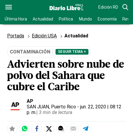
Edición RD
Última Hora
Actualidad
Política
Mundo
Economía
Revis
Portada
Edición USA
Actualidad
CONTAMINACIÓN
SEGUIR TEMA +
Advierten sobre nube de
polvo del Sahara que
cubre el Caribe
AP
SAN JUAN, Puerto Rico
- jun. 22, 2020 | 08:12
p. m.
|
3 min de lectura